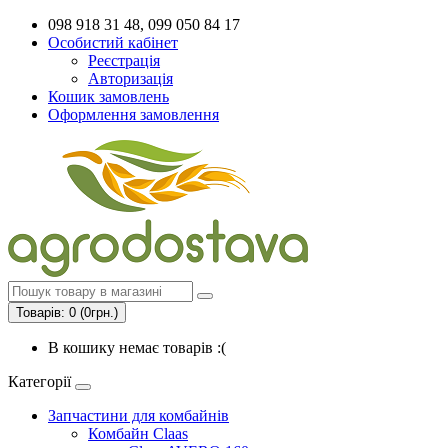
098 918 31 48, 099 050 84 17
Особистий кабінет
Реєстрація
Авторизація
Кошик замовлень
Оформлення замовлення
Товарів: 0 (0грн.)
В кошику немає товарів :(
Категорії
Запчастини для комбайнів
Комбайн Claas