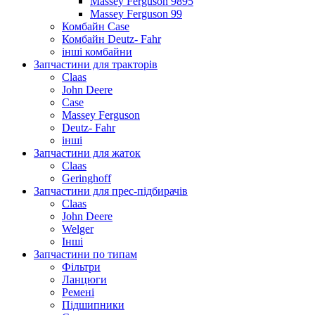
Massey Ferguson 9895
Massey Ferguson 99
Комбайн Case
Комбайн Deutz- Fahr
інші комбайни
Запчастини для тракторів
Claas
John Deere
Case
Massey Ferguson
Deutz- Fahr
інші
Запчастини для жаток
Claas
Geringhoff
Запчастини для прес-підбирачів
Claas
John Deere
Welger
Інші
Запчастини по типам
Фільтри
Ланцюги
Ремені
Підшипники