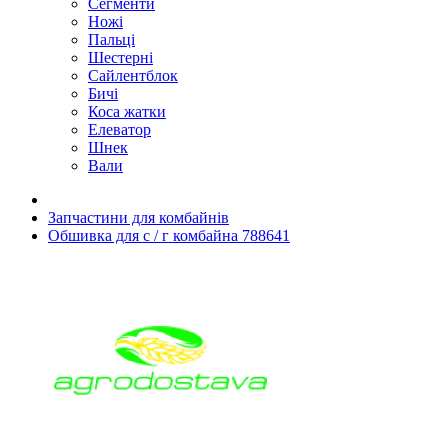
Сегменти
Ножі
Пальці
Шестерні
Сайлентблок
Бичі
Коса жатки
Елеватор
Шнек
Вали
Запчастини для комбайнів
Обшивка для с / г комбайна 788641