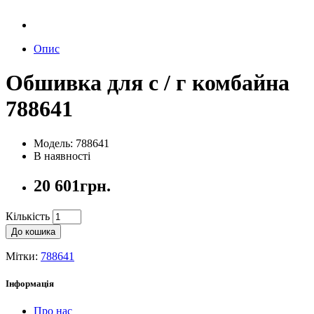
Опис
Обшивка для с / г комбайна
788641
Модель: 788641
В наявності
20 601грн.
Кількість
До кошика
Мітки:
788641
Інформація
Про нас