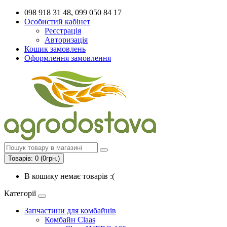
098 918 31 48, 099 050 84 17
Особистий кабінет
Реєстрація
Авторизація
Кошик замовлень
Оформлення замовлення
Товарів: 0 (0грн.)
В кошику немає товарів :(
Категорії
Запчастини для комбайнів
Комбайн Claas