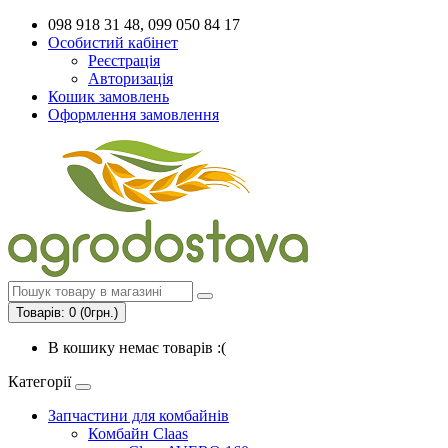
098 918 31 48, 099 050 84 17
Особистий кабінет
Реєстрація
Авторизація
Кошик замовлень
Оформлення замовлення
Товарів: 0 (0грн.)
В кошику немає товарів :(
Категорії
Запчастини для комбайнів
Комбайн Claas