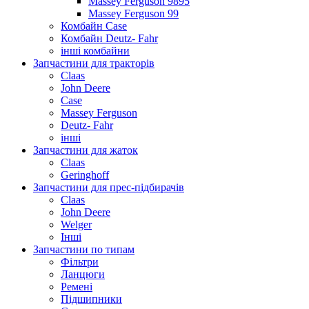
Massey Ferguson 9895
Massey Ferguson 99
Комбайн Case
Комбайн Deutz- Fahr
інші комбайни
Запчастини для тракторів
Claas
John Deere
Case
Massey Ferguson
Deutz- Fahr
інші
Запчастини для жаток
Claas
Geringhoff
Запчастини для прес-підбирачів
Claas
John Deere
Welger
Інші
Запчастини по типам
Фільтри
Ланцюги
Ремені
Підшипники