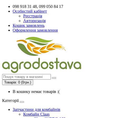
098 918 31 48, 099 050 84 17
Особистий кабінет
Реєстрація
Авторизація
Кошик замовлень
Оформлення замовлення
Товарів: 0 (0грн.)
В кошику немає товарів :(
Категорії
Запчастини для комбайнів
Комбайн Claas