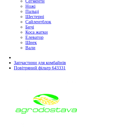
Сегменти
Ножі
Пальці
Шестерні
Сайлентблок
Бичі
Коса жатки
Елеватор
Шнек
Вали
Запчастини для комбайнів
Повітряний фільтр 643331