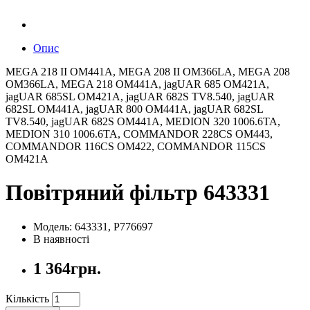
Опис
MEGA 218 II OM441A, MEGA 208 II OM366LA, MEGA 208
OM366LA, MEGA 218 OM441A, jagUAR 685 OM421A,
jagUAR 685SL OM421A, jagUAR 682S TV8.540, jagUAR
682SL OM441A, jagUAR 800 OM441A, jagUAR 682SL
TV8.540, jagUAR 682S OM441A, MEDION 320 1006.6TA,
MEDION 310 1006.6TA, COMMANDOR 228CS OM443,
COMMANDOR 116CS OM422, COMMANDOR 115CS
OM421A
Повітряний фільтр 643331
Модель: 643331, P776697
В наявності
1 364грн.
Кількість