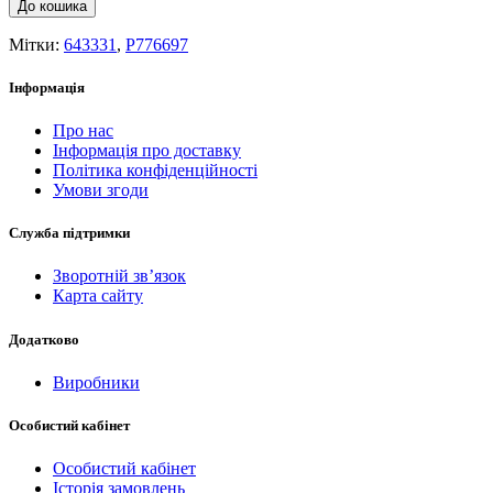
До кошика
Мітки:
643331
,
P776697
Інформація
Про нас
Інформація про доставку
Політика конфіденційності
Умови згоди
Служба підтримки
Зворотній зв’язок
Карта сайту
Додатково
Виробники
Особистий кабінет
Особистий кабінет
Історія замовлень