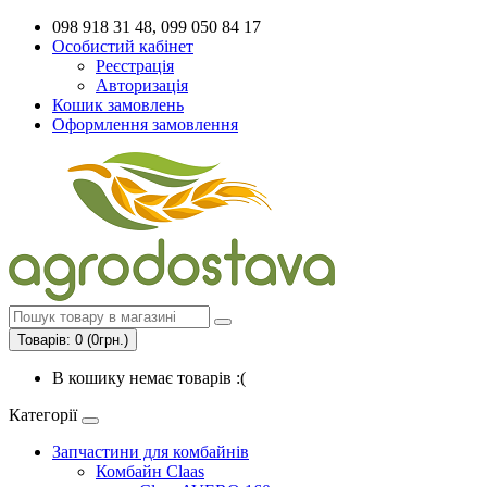
098 918 31 48, 099 050 84 17
Особистий кабінет
Реєстрація
Авторизація
Кошик замовлень
Оформлення замовлення
Товарів: 0 (0грн.)
В кошику немає товарів :(
Категорії
Запчастини для комбайнів
Комбайн Claas