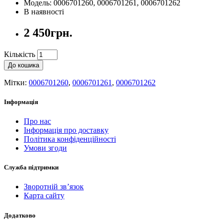
Модель: 0006701260, 0006701261, 0006701262
В наявності
2 450грн.
Кількість
До кошика
Мітки:
0006701260
,
0006701261
,
0006701262
Інформація
Про нас
Інформація про доставку
Політика конфіденційності
Умови згоди
Служба підтримки
Зворотній зв’язок
Карта сайту
Додатково