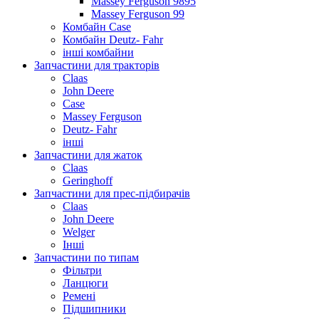
Massey Ferguson 9895
Massey Ferguson 99
Комбайн Case
Комбайн Deutz- Fahr
інші комбайни
Запчастини для тракторів
Claas
John Deere
Case
Massey Ferguson
Deutz- Fahr
інші
Запчастини для жаток
Claas
Geringhoff
Запчастини для прес-підбирачів
Claas
John Deere
Welger
Інші
Запчастини по типам
Фільтри
Ланцюги
Ремені
Підшипники