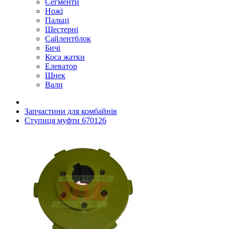
Сегменти
Ножі
Пальці
Шестерні
Сайлентблок
Бичі
Коса жатки
Елеватор
Шнек
Вали
Запчастини для комбайнів
Ступиця муфти 670126