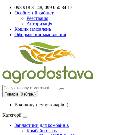
098 918 31 48, 099 050 84 17
Особистий кабінет
Реєстрація
Авторизація
Кошик замовлень
Оформлення замовлення
Товарів: 0 (0грн.)
В кошику немає товарів :(
Категорії
Запчастини для комбайнів
Комбайн Claas