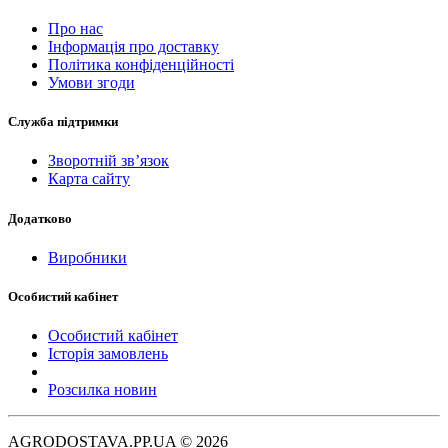
Про нас
Інформація про доставку
Політика конфіденційності
Умови згоди
Служба підтримки
Зворотній зв’язок
Карта сайту
Додатково
Виробники
Особистий кабінет
Особистий кабінет
Історія замовлень
Розсилка новин
AGRODOSTAVA.PP.UA © 2026