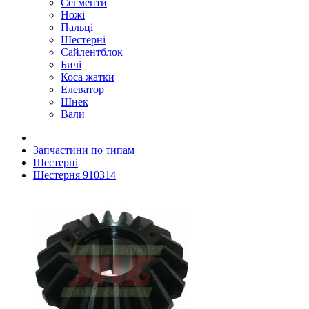
Сегменти
Ножі
Пальці
Шестерні
Сайлентблок
Бичі
Коса жатки
Елеватор
Шнек
Вали
Запчастини по типам
Шестерні
Шестерня 910314