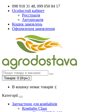
098 918 31 48, 099 050 84 17
Особистий кабінет
Реєстрація
Авторизація
Кошик замовлень
Оформлення замовлення
Товарів: 0 (0грн.)
В кошику немає товарів :(
Категорії
Запчастини для комбайнів
Комбайн Claas