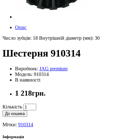
Опис
Число зубців: 18 Внутрішній діаметр (мм): 30
Шестерня 910314
Виробник:
JAG premium
Модель: 910314
В наявності
1 218грн.
Кількість
До кошика
Мітки:
910314
Інформація