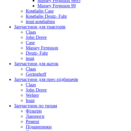
Massey Ferguson 9895
Massey Ferguson 99
Комбайн Case
Комбайн Deutz- Fahr
інші комбайни
Запчастини для тракторів
Claas
John Deere
Case
Massey Ferguson
Deutz- Fahr
інші
Запчастини для жаток
Claas
Geringhoff
Запчастини для прес-підбирачів
Claas
John Deere
Welger
Інші
Запчастини по типам
Фільтри
Ланцюги
Ремені
Підшипники