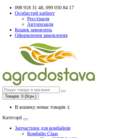
098 918 31 48, 099 050 84 17
Особистий кабінет
Реєстрація
Авторизація
Кошик замовлень
Оформлення замовлення
Товарів: 0 (0грн.)
В кошику немає товарів :(
Категорії
Запчастини для комбайнів
Комбайн Claas