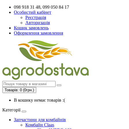
098 918 31 48, 099 050 84 17
Особистий кабінет
Реєстрація
Авторизація
Кошик замовлень
Оформлення замовлення
Товарів: 0 (0грн.)
В кошику немає товарів :(
Категорії
Запчастини для комбайнів
Комбайн Claas