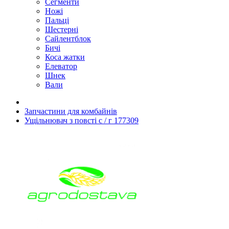
Сегменти
Ножі
Пальці
Шестерні
Сайлентблок
Бичі
Коса жатки
Елеватор
Шнек
Вали
Запчастини для комбайнів
Ущільнювач з повсті с / г 177309