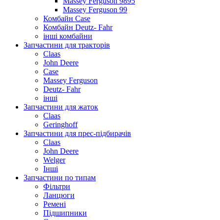
Massey Ferguson 9895
Massey Ferguson 99
Комбайн Case
Комбайн Deutz- Fahr
інші комбайни
Запчастини для тракторів
Claas
John Deere
Case
Massey Ferguson
Deutz- Fahr
інші
Запчастини для жаток
Claas
Geringhoff
Запчастини для прес-підбирачів
Claas
John Deere
Welger
Інші
Запчастини по типам
Фільтри
Ланцюги
Ремені
Підшипники