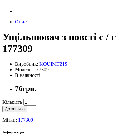
Опис
Ущільнювач з повсті с / г
177309
Виробник:
KOUIMTZIS
Модель: 177309
В наявності
76грн.
Кількість
До кошика
Мітки:
177309
Інформація