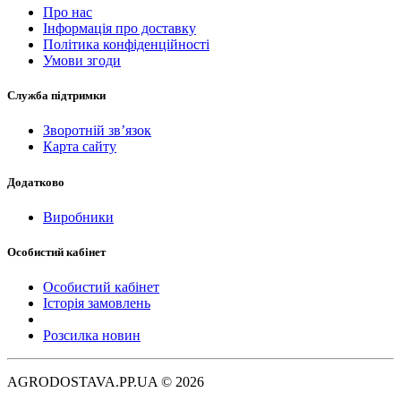
Про нас
Інформація про доставку
Політика конфіденційності
Умови згоди
Служба підтримки
Зворотній зв’язок
Карта сайту
Додатково
Виробники
Особистий кабінет
Особистий кабінет
Історія замовлень
Розсилка новин
AGRODOSTAVA.PP.UA © 2026