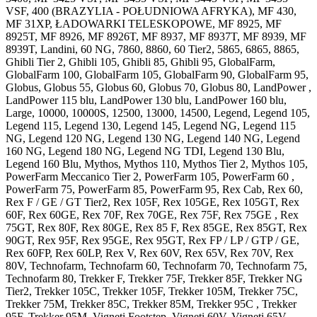
VSF, 400 (BRAZYLIA - POŁUDNIOWA AFRYKA), MF 430,
MF 31XP, ŁADOWARKI TELESKOPOWE, MF 8925, MF
8925T, MF 8926, MF 8926T, MF 8937, MF 8937T, MF 8939, MF
8939T, Landini, 60 NG, 7860, 8860, 60 Tier2, 5865, 6865, 8865,
Ghibli Tier 2, Ghibli 105, Ghibli 85, Ghibli 95, GlobalFarm,
GlobalFarm 100, GlobalFarm 105, GlobalFarm 90, GlobalFarm 95,
Globus, Globus 55, Globus 60, Globus 70, Globus 80, LandPower ,
LandPower 115 blu, LandPower 130 blu, LandPower 160 blu,
Large, 10000, 10000S, 12500, 13000, 14500, Legend, Legend 105,
Legend 115, Legend 130, Legend 145, Legend NG, Legend 115
NG, Legend 120 NG, Legend 130 NG, Legend 140 NG, Legend
160 NG, Legend 180 NG, Legend NG TDI, Legend 130 Blu,
Legend 160 Blu, Mythos, Mythos 110, Mythos Tier 2, Mythos 105,
PowerFarm Meccanico Tier 2, PowerFarm 105, PowerFarm 60 ,
PowerFarm 75, PowerFarm 85, PowerFarm 95, Rex Cab, Rex 60,
Rex F / GE / GT Tier2, Rex 105F, Rex 105GE, Rex 105GT, Rex
60F, Rex 60GE, Rex 70F, Rex 70GE, Rex 75F, Rex 75GE , Rex
75GT, Rex 80F, Rex 80GE, Rex 85 F, Rex 85GE, Rex 85GT, Rex
90GT, Rex 95F, Rex 95GE, Rex 95GT, Rex FP / LP / GTP / GE,
Rex 60FP, Rex 60LP, Rex V, Rex 60V, Rex 65V, Rex 70V, Rex
80V, Technofarm, Technofarm 60, Technofarm 70, Technofarm 75,
Technofarm 80, Trekker F, Trekker 75F, Trekker 85F, Trekker NG
Tier2, Trekker 105C, Trekker 105F, Trekker 105M, Trekker 75C,
Trekker 75M, Trekker 85C, Trekker 85M, Trekker 95C , Trekker
95F, Trekker 95M, Vigneti Footstep, Vigneti 60V, Vigneti 65V,