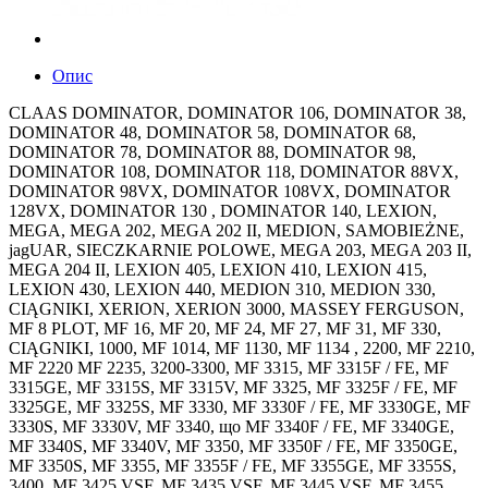
Опис
CLAAS DOMINATOR, DOMINATOR 106, DOMINATOR 38,
DOMINATOR 48, DOMINATOR 58, DOMINATOR 68,
DOMINATOR 78, DOMINATOR 88, DOMINATOR 98,
DOMINATOR 108, DOMINATOR 118, DOMINATOR 88VX,
DOMINATOR 98VX, DOMINATOR 108VX, DOMINATOR
128VX, DOMINATOR 130 , DOMINATOR 140, LEXION,
MEGA, MEGA 202, MEGA 202 II, MEDION, SAMOBIEŻNE,
jagUAR, SIECZKARNIE POLOWE, MEGA 203, MEGA 203 II,
MEGA 204 II, LEXION 405, LEXION 410, LEXION 415,
LEXION 430, LEXION 440, MEDION 310, MEDION 330,
CIĄGNIKI, XERION, XERION 3000, MASSEY FERGUSON,
MF 8 PLOT, MF 16, MF 20, MF 24, MF 27, MF 31, MF 330,
CIĄGNIKI, 1000, MF 1014, MF 1130, MF 1134 , 2200, MF 2210,
MF 2220 MF 2235, 3200-3300, MF 3315, MF 3315F / FE, MF
3315GE, MF 3315S, MF 3315V, MF 3325, MF 3325F / FE, MF
3325GE, MF 3325S, MF 3330, MF 3330F / FE, MF 3330GE, MF
3330S, MF 3330V, MF 3340, що MF 3340F / FE, MF 3340GE,
MF 3340S, MF 3340V, MF 3350, MF 3350F / FE, MF 3350GE,
MF 3350S, MF 3355, MF 3355F / FE, MF 3355GE, MF 3355S,
3400, MF 3425 VSF, MF 3435 VSF, MF 3445 VSF, MF 3455