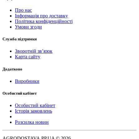
Про нас
Інформація про доставку
Політика конфіденційності
Умови згоди
Служба підтримки
Зворотній зв’язок
Карта сайту
Додатково
Виробники
Особистий кабінет
Особистий кабінет
Історія замовлень
Розсилка новин
AGRODOSTAVA.PP.UA © 2026