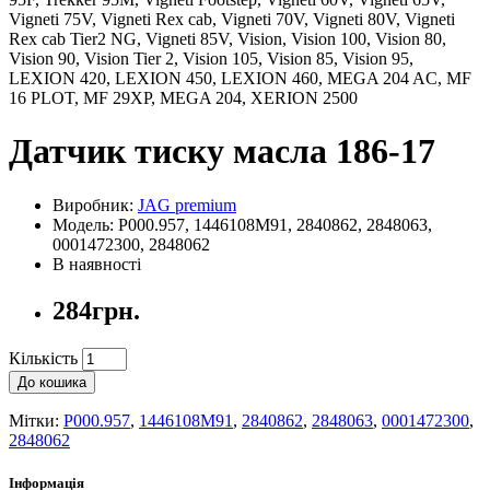
Vigneti 75V, Vigneti Rex cab, Vigneti 70V, Vigneti 80V, Vigneti
Rex cab Tier2 NG, Vigneti 85V, Vision, Vision 100, Vision 80,
Vision 90, Vision Tier 2, Vision 105, Vision 85, Vision 95,
LEXION 420, LEXION 450, LEXION 460, MEGA 204 AC, MF
16 PLOT, MF 29XP, MEGA 204, XERION 2500
Датчик тиску масла 186-17
Виробник:
JAG premium
Модель: P000.957, 1446108M91, 2840862, 2848063,
0001472300, 2848062
В наявності
284грн.
Кількість
До кошика
Мітки:
P000.957
,
1446108M91
,
2840862
,
2848063
,
0001472300
,
2848062
Інформація