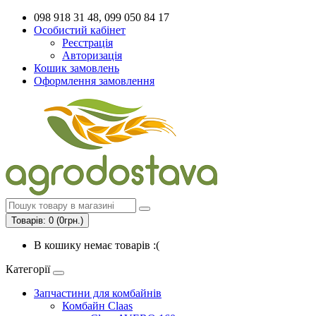
098 918 31 48, 099 050 84 17
Особистий кабінет
Реєстрація
Авторизація
Кошик замовлень
Оформлення замовлення
Товарів: 0 (0грн.)
В кошику немає товарів :(
Категорії
Запчастини для комбайнів
Комбайн Claas