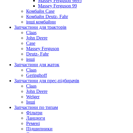
Massey Ferguson 9895
Massey Ferguson 99
Комбайн Case
Комбайн Deutz- Fahr
інші комбайни
Запчастини для тракторів
Claas
John Deere
Case
Massey Ferguson
Deutz- Fahr
інші
Запчастини для жаток
Claas
Geringhoff
Запчастини для прес-підбирачів
Claas
John Deere
Welger
Інші
Запчастини по типам
Фільтри
Ланцюги
Ремені
Підшипники