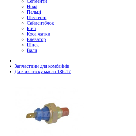
Сегменти
Ножі
Пальці
Шестерні
Сайлентблок
Бичі
Коса жатки
Елеватор
Шнек
Вали
Запчастини для комбайнів
Датчик тиску масла 186-17