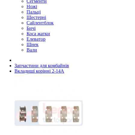
Сегменти
Ножі
Пальці
Шестерні
Сайлентблок
Бичі
Коса жатки
Елеватор
Шнек
Вали
Запчастини для комбайнів
Вкладиші корінні 2-14A