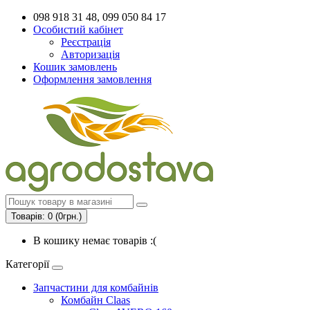
098 918 31 48, 099 050 84 17
Особистий кабінет
Реєстрація
Авторизація
Кошик замовлень
Оформлення замовлення
Товарів: 0 (0грн.)
В кошику немає товарів :(
Категорії
Запчастини для комбайнів
Комбайн Claas