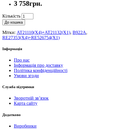
3 758грн.
Кількість
До кошика
Мітки:
AT21110(X4)+AT21132(X1)
,
B922A
,
RE27353(X4)+RE526754(X1)
Інформація
Про нас
Інформація про доставку
Політика конфіденційності
Умови згоди
Служба підтримки
Зворотній зв’язок
Карта сайту
Додатково
Виробники