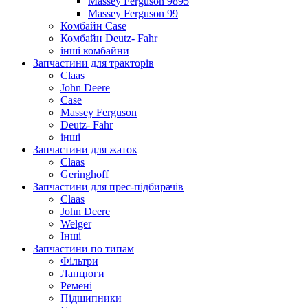
Massey Ferguson 9895
Massey Ferguson 99
Комбайн Case
Комбайн Deutz- Fahr
інші комбайни
Запчастини для тракторів
Claas
John Deere
Case
Massey Ferguson
Deutz- Fahr
інші
Запчастини для жаток
Claas
Geringhoff
Запчастини для прес-підбирачів
Claas
John Deere
Welger
Інші
Запчастини по типам
Фільтри
Ланцюги
Ремені
Підшипники