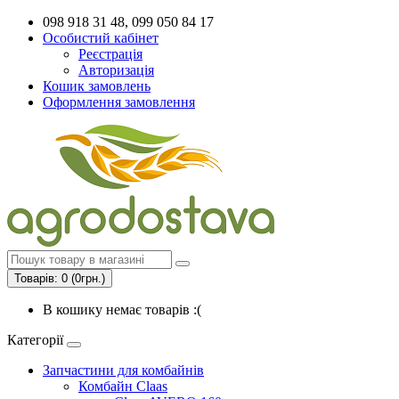
098 918 31 48, 099 050 84 17
Особистий кабінет
Реєстрація
Авторизація
Кошик замовлень
Оформлення замовлення
Товарів: 0 (0грн.)
В кошику немає товарів :(
Категорії
Запчастини для комбайнів
Комбайн Claas