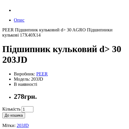
Опис
PEER Підшипник кульковий d> 30 AGRO Підшипники
кулькові 17X40X14
Підшипник кульковий d> 30
203JD
Виробник:
PEER
Модель: 203JD
В наявності
278грн.
Кількість
До кошика
Мітки:
203JD