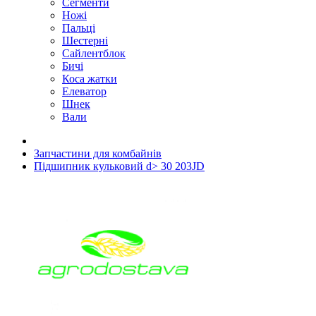
Сегменти
Ножі
Пальці
Шестерні
Сайлентблок
Бичі
Коса жатки
Елеватор
Шнек
Вали
Запчастини для комбайнів
Підшипник кульковий d> 30 203JD