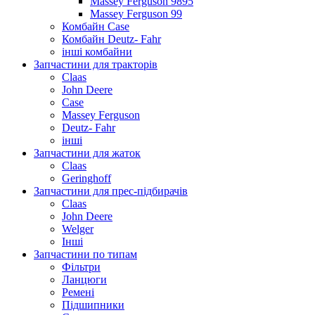
Massey Ferguson 9895
Massey Ferguson 99
Комбайн Case
Комбайн Deutz- Fahr
інші комбайни
Запчастини для тракторів
Claas
John Deere
Case
Massey Ferguson
Deutz- Fahr
інші
Запчастини для жаток
Claas
Geringhoff
Запчастини для прес-підбирачів
Claas
John Deere
Welger
Інші
Запчастини по типам
Фільтри
Ланцюги
Ремені
Підшипники