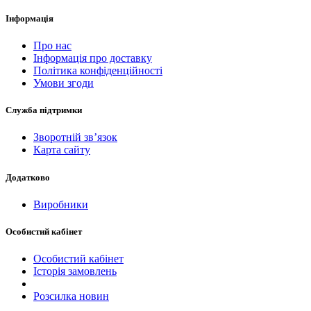
Інформація
Про нас
Інформація про доставку
Політика конфіденційності
Умови згоди
Служба підтримки
Зворотній зв’язок
Карта сайту
Додатково
Виробники
Особистий кабінет
Особистий кабінет
Історія замовлень
Розсилка новин