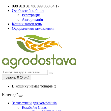
098 918 31 48, 099 050 84 17
Особистий кабінет
Реєстрація
Авторизація
Кошик замовлень
Оформлення замовлення
Товарів: 0 (0грн.)
В кошику немає товарів :(
Категорії
Запчастини для комбайнів
Комбайн Claas