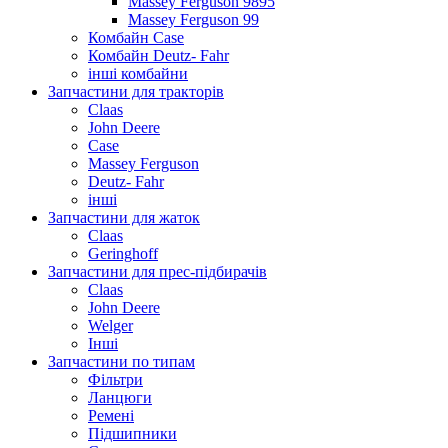
Massey Ferguson 9895
Massey Ferguson 99
Комбайн Case
Комбайн Deutz- Fahr
інші комбайни
Запчастини для тракторів
Claas
John Deere
Case
Massey Ferguson
Deutz- Fahr
інші
Запчастини для жаток
Claas
Geringhoff
Запчастини для прес-підбирачів
Claas
John Deere
Welger
Інші
Запчастини по типам
Фільтри
Ланцюги
Ремені
Підшипники