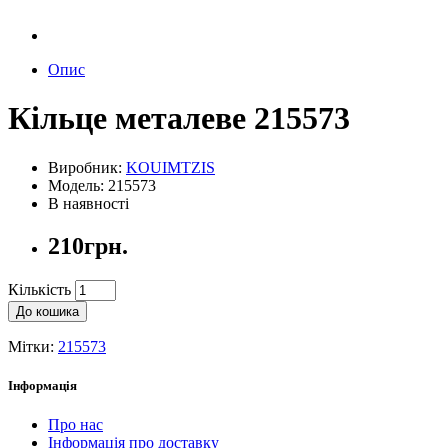
Опис
Кільце металеве 215573
Виробник:
KOUIMTZIS
Модель: 215573
В наявності
210грн.
Кількість
До кошика
Мітки:
215573
Інформація
Про нас
Інформація про доставку