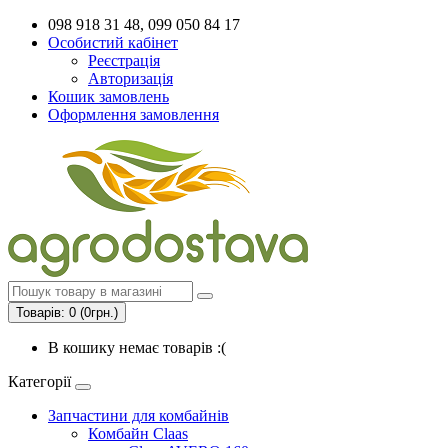
098 918 31 48, 099 050 84 17
Особистий кабінет
Реєстрація
Авторизація
Кошик замовлень
Оформлення замовлення
Товарів: 0 (0грн.)
В кошику немає товарів :(
Категорії
Запчастини для комбайнів
Комбайн Claas