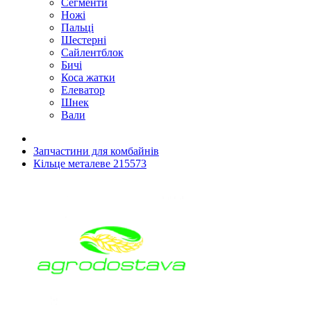
Сегменти
Ножі
Пальці
Шестерні
Сайлентблок
Бичі
Коса жатки
Елеватор
Шнек
Вали
Запчастини для комбайнів
Кільце металеве 215573