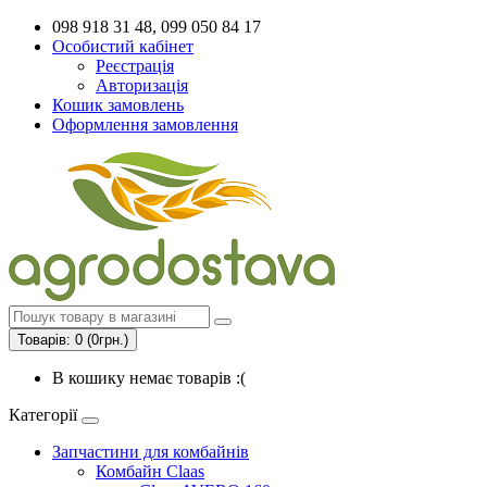
098 918 31 48, 099 050 84 17
Особистий кабінет
Реєстрація
Авторизація
Кошик замовлень
Оформлення замовлення
Товарів: 0 (0грн.)
В кошику немає товарів :(
Категорії
Запчастини для комбайнів
Комбайн Claas