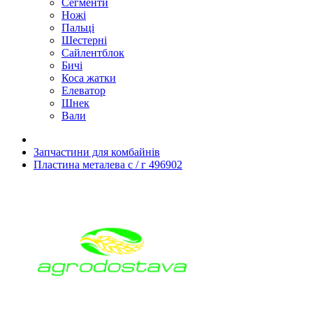
Сегменти
Ножі
Пальці
Шестерні
Сайлентблок
Бичі
Коса жатки
Елеватор
Шнек
Вали
Запчастини для комбайнів
Пластина металева с / г 496902