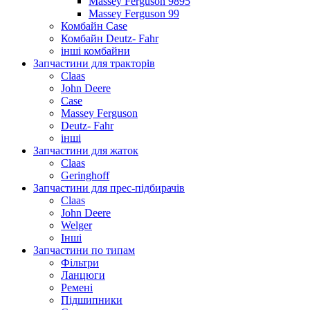
Massey Ferguson 9895
Massey Ferguson 99
Комбайн Case
Комбайн Deutz- Fahr
інші комбайни
Запчастини для тракторів
Claas
John Deere
Case
Massey Ferguson
Deutz- Fahr
інші
Запчастини для жаток
Claas
Geringhoff
Запчастини для прес-підбирачів
Claas
John Deere
Welger
Інші
Запчастини по типам
Фільтри
Ланцюги
Ремені
Підшипники