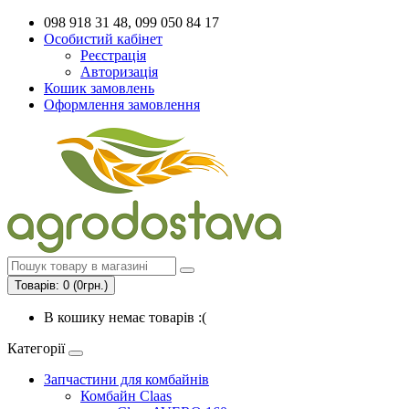
098 918 31 48, 099 050 84 17
Особистий кабінет
Реєстрація
Авторизація
Кошик замовлень
Оформлення замовлення
Товарів: 0 (0грн.)
В кошику немає товарів :(
Категорії
Запчастини для комбайнів
Комбайн Claas