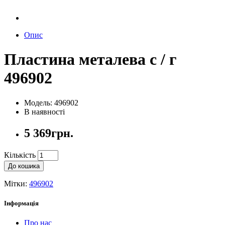
Опис
Пластина металева с / г
496902
Модель: 496902
В наявності
5 369грн.
Кількість
До кошика
Мітки:
496902
Інформація
Про нас