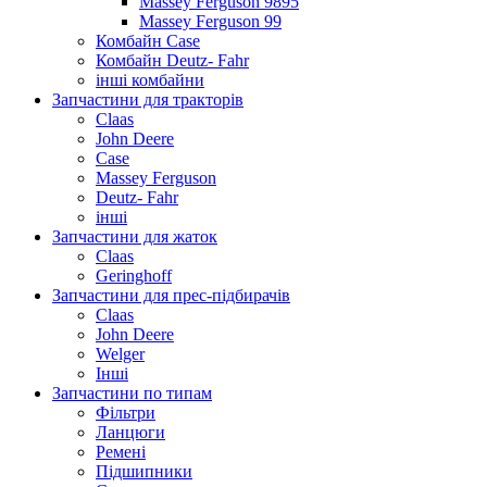
Massey Ferguson 9895
Massey Ferguson 99
Комбайн Case
Комбайн Deutz- Fahr
інші комбайни
Запчастини для тракторів
Claas
John Deere
Case
Massey Ferguson
Deutz- Fahr
інші
Запчастини для жаток
Claas
Geringhoff
Запчастини для прес-підбирачів
Claas
John Deere
Welger
Інші
Запчастини по типам
Фільтри
Ланцюги
Ремені
Підшипники