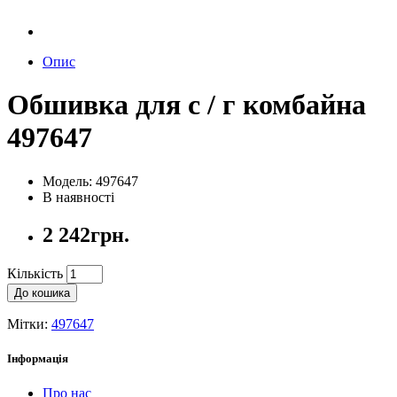
Опис
Обшивка для с / г комбайна
497647
Модель: 497647
В наявності
2 242грн.
Кількість
До кошика
Мітки:
497647
Інформація
Про нас