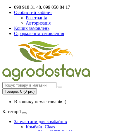
098 918 31 48, 099 050 84 17
Особистий кабінет
Реєстрація
Авторизація
Кошик замовлень
Оформлення замовлення
Товарів: 0 (0грн.)
В кошику немає товарів :(
Категорії
Запчастини для комбайнів
Комбайн Claas