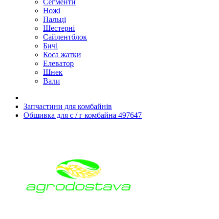
Сегменти
Ножі
Пальці
Шестерні
Сайлентблок
Бичі
Коса жатки
Елеватор
Шнек
Вали
Запчастини для комбайнів
Обшивка для с / г комбайна 497647