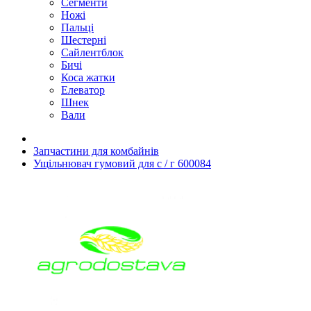
Сегменти
Ножі
Пальці
Шестерні
Сайлентблок
Бичі
Коса жатки
Елеватор
Шнек
Вали
Запчастини для комбайнів
Ущільнювач гумовий для с / г 600084