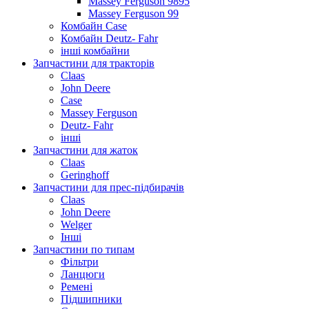
Massey Ferguson 9895
Massey Ferguson 99
Комбайн Case
Комбайн Deutz- Fahr
інші комбайни
Запчастини для тракторів
Claas
John Deere
Case
Massey Ferguson
Deutz- Fahr
інші
Запчастини для жаток
Claas
Geringhoff
Запчастини для прес-підбирачів
Claas
John Deere
Welger
Інші
Запчастини по типам
Фільтри
Ланцюги
Ремені
Підшипники