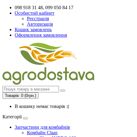
098 918 31 48, 099 050 84 17
Особистий кабінет
Реєстрація
Авторизація
Кошик замовлень
Оформлення замовлення
Товарів: 0 (0грн.)
В кошику немає товарів :(
Категорії
Запчастини для комбайнів
Комбайн Claas