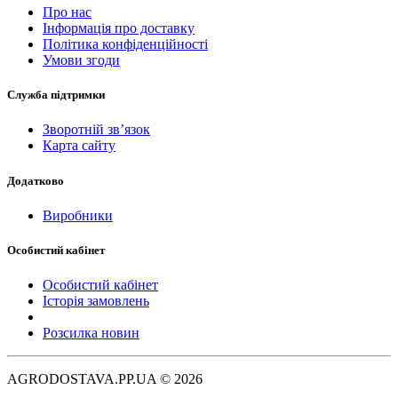
Про нас
Інформація про доставку
Політика конфіденційності
Умови згоди
Служба підтримки
Зворотній зв’язок
Карта сайту
Додатково
Виробники
Особистий кабінет
Особистий кабінет
Історія замовлень
Розсилка новин
AGRODOSTAVA.PP.UA © 2026