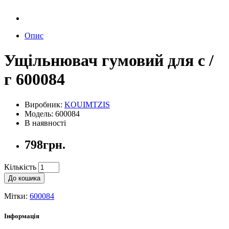
Опис
Ущільнювач гумовий для с /
г 600084
Виробник:
KOUIMTZIS
Модель: 600084
В наявності
798грн.
Кількість
До кошика
Мітки:
600084
Інформація