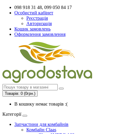
098 918 31 48, 099 050 84 17
Особистий кабінет
Реєстрація
Авторизація
Кошик замовлень
Оформлення замовлення
Товарів: 0 (0грн.)
В кошику немає товарів :(
Категорії
Запчастини для комбайнів
Комбайн Claas