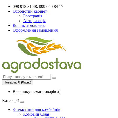
098 918 31 48, 099 050 84 17
Особистий кабінет
Реєстрація
Авторизація
Кошик замовлень
Оформлення замовлення
Товарів: 0 (0грн.)
В кошику немає товарів :(
Категорії
Запчастини для комбайнів
Комбайн Claas