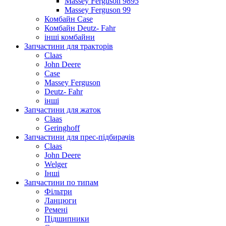
Massey Ferguson 9895
Massey Ferguson 99
Комбайн Case
Комбайн Deutz- Fahr
інші комбайни
Запчастини для тракторів
Claas
John Deere
Case
Massey Ferguson
Deutz- Fahr
інші
Запчастини для жаток
Claas
Geringhoff
Запчастини для прес-підбирачів
Claas
John Deere
Welger
Інші
Запчастини по типам
Фільтри
Ланцюги
Ремені
Підшипники