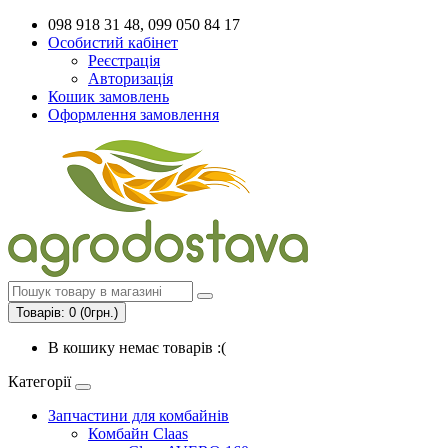
098 918 31 48, 099 050 84 17
Особистий кабінет
Реєстрація
Авторизація
Кошик замовлень
Оформлення замовлення
Товарів: 0 (0грн.)
В кошику немає товарів :(
Категорії
Запчастини для комбайнів
Комбайн Claas