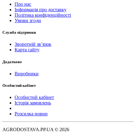
Про нас
Інформація про доставку
Політика конфіденційності
Умови згоди
Служба підтримки
Зворотній зв’язок
Карта сайту
Додатково
Виробники
Особистий кабінет
Особистий кабінет
Історія замовлень
Розсилка новин
AGRODOSTAVA.PP.UA © 2026