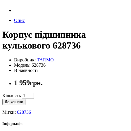
Опис
Корпус підшипника
кулькового 628736
Виробник:
TARMO
Модель: 628736
В наявності
1 959грн.
Кількість
До кошика
Мітки:
628736
Інформація