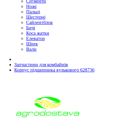
Сегменти
Ножі
Пальці
Шестерні
Сайлентблок
Бичі
Коса жатки
Елеватор
Шнек
Вали
Запчастини для комбайнів
Корпус підшипника кулькового 628736