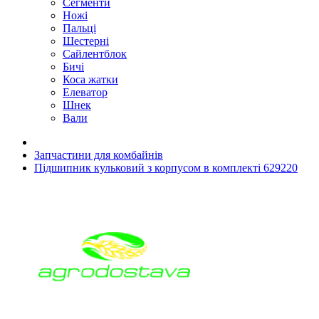
Сегменти
Ножі
Пальці
Шестерні
Сайлентблок
Бичі
Коса жатки
Елеватор
Шнек
Вали
Запчастини для комбайнів
Підшипник кульковий з корпусом в комплекті 629220