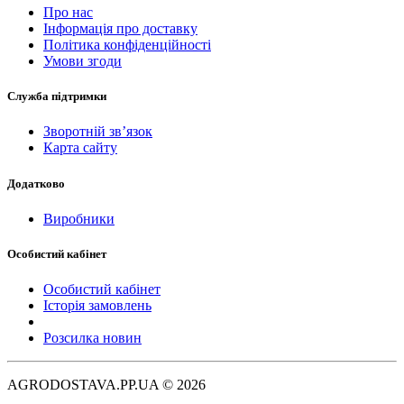
Про нас
Інформація про доставку
Політика конфіденційності
Умови згоди
Служба підтримки
Зворотній зв’язок
Карта сайту
Додатково
Виробники
Особистий кабінет
Особистий кабінет
Історія замовлень
Розсилка новин
AGRODOSTAVA.PP.UA © 2026