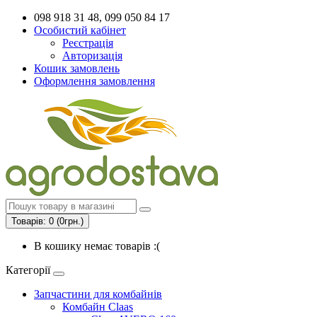
098 918 31 48, 099 050 84 17
Особистий кабінет
Реєстрація
Авторизація
Кошик замовлень
Оформлення замовлення
Товарів: 0 (0грн.)
В кошику немає товарів :(
Категорії
Запчастини для комбайнів
Комбайн Claas