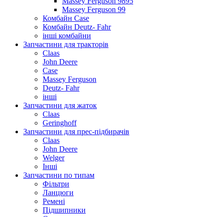
Massey Ferguson 9895
Massey Ferguson 99
Комбайн Case
Комбайн Deutz- Fahr
інші комбайни
Запчастини для тракторів
Claas
John Deere
Case
Massey Ferguson
Deutz- Fahr
інші
Запчастини для жаток
Claas
Geringhoff
Запчастини для прес-підбирачів
Claas
John Deere
Welger
Інші
Запчастини по типам
Фільтри
Ланцюги
Ремені
Підшипники