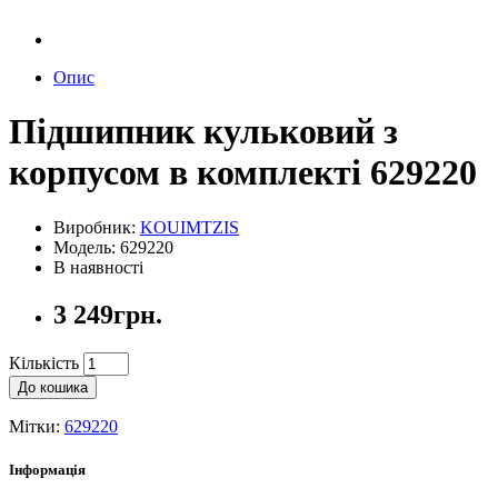
Опис
Підшипник кульковий з
корпусом в комплекті 629220
Виробник:
KOUIMTZIS
Модель: 629220
В наявності
3 249грн.
Кількість
До кошика
Мітки:
629220
Інформація