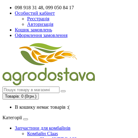
098 918 31 48, 099 050 84 17
Особистий кабінет
Реєстрація
Авторизація
Кошик замовлень
Оформлення замовлення
Товарів: 0 (0грн.)
В кошику немає товарів :(
Категорії
Запчастини для комбайнів
Комбайн Claas