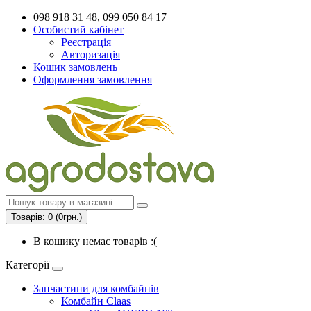
098 918 31 48, 099 050 84 17
Особистий кабінет
Реєстрація
Авторизація
Кошик замовлень
Оформлення замовлення
Товарів: 0 (0грн.)
В кошику немає товарів :(
Категорії
Запчастини для комбайнів
Комбайн Claas