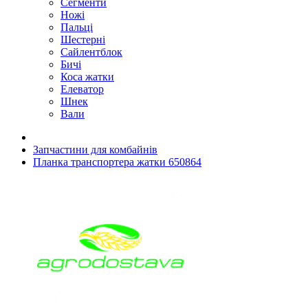
Сегменти
Ножі
Пальці
Шестерні
Сайлентблок
Бичі
Коса жатки
Елеватор
Шнек
Вали
Запчастини для комбайнів
Планка транспортера жатки 650864