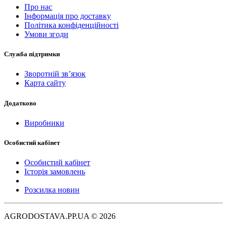
Про нас
Інформація про доставку
Політика конфіденційності
Умови згоди
Служба підтримки
Зворотній зв’язок
Карта сайту
Додатково
Виробники
Особистий кабінет
Особистий кабінет
Історія замовлень
Розсилка новин
AGRODOSTAVA.PP.UA © 2026