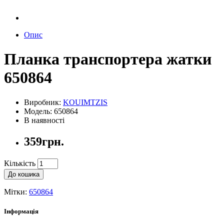
Опис
Планка транспортера жатки
650864
Виробник:
KOUIMTZIS
Модель: 650864
В наявності
359грн.
Кількість
До кошика
Мітки:
650864
Інформація