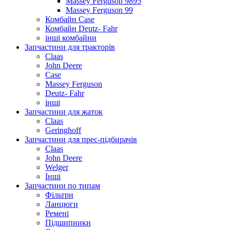
Massey Ferguson 9895
Massey Ferguson 99
Комбайн Case
Комбайн Deutz- Fahr
інші комбайни
Запчастини для тракторів
Claas
John Deere
Case
Massey Ferguson
Deutz- Fahr
інші
Запчастини для жаток
Claas
Geringhoff
Запчастини для прес-підбирачів
Claas
John Deere
Welger
Інші
Запчастини по типам
Фільтри
Ланцюги
Ремені
Підшипники