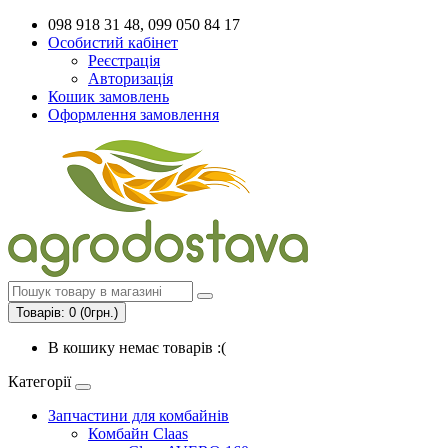
098 918 31 48, 099 050 84 17
Особистий кабінет
Реєстрація
Авторизація
Кошик замовлень
Оформлення замовлення
Товарів: 0 (0грн.)
В кошику немає товарів :(
Категорії
Запчастини для комбайнів
Комбайн Claas