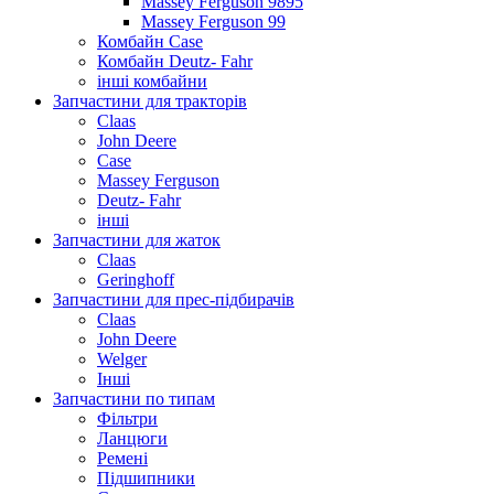
Massey Ferguson 9895
Massey Ferguson 99
Комбайн Case
Комбайн Deutz- Fahr
інші комбайни
Запчастини для тракторів
Claas
John Deere
Case
Massey Ferguson
Deutz- Fahr
інші
Запчастини для жаток
Claas
Geringhoff
Запчастини для прес-підбирачів
Claas
John Deere
Welger
Інші
Запчастини по типам
Фільтри
Ланцюги
Ремені
Підшипники