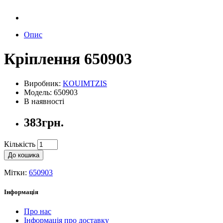
Опис
Кріплення 650903
Виробник:
KOUIMTZIS
Модель: 650903
В наявності
383грн.
Кількість
До кошика
Мітки:
650903
Інформація
Про нас
Інформація про доставку