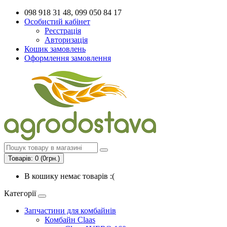
098 918 31 48, 099 050 84 17
Особистий кабінет
Реєстрація
Авторизація
Кошик замовлень
Оформлення замовлення
Товарів: 0 (0грн.)
В кошику немає товарів :(
Категорії
Запчастини для комбайнів
Комбайн Claas