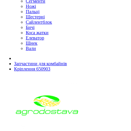
Сегменти
Ножі
Пальці
Шестерні
Сайлентблок
Бичі
Коса жатки
Елеватор
Шнек
Вали
Запчастини для комбайнів
Кріплення 650903