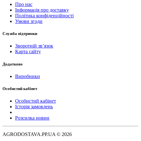
Про нас
Інформація про доставку
Політика конфіденційності
Умови згоди
Служба підтримки
Зворотній зв’язок
Карта сайту
Додатково
Виробники
Особистий кабінет
Особистий кабінет
Історія замовлень
Розсилка новин
AGRODOSTAVA.PP.UA © 2026