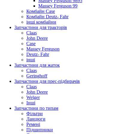
Massey Ferguson 9895
Massey Ferguson 99
Комбайн Case
Комбайн Deutz- Fahr
інші комбайни
Запчастини для тракторів
Claas
John Deere
Case
Massey Ferguson
Deutz- Fahr
інші
Запчастини для жаток
Claas
Geringhoff
Запчастини для прес-підбирачів
Claas
John Deere
Welger
Інші
Запчастини по типам
Фільтри
Ланцюги
Ремені
Підшипники