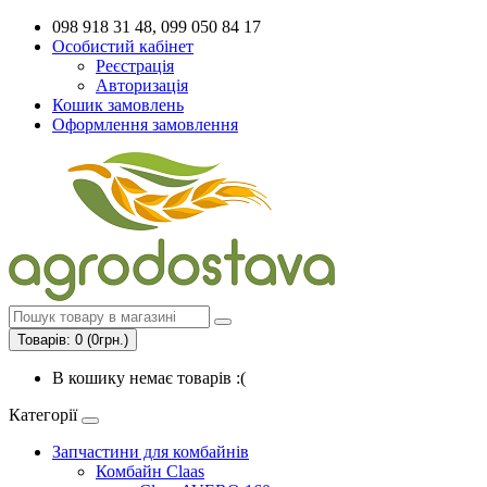
098 918 31 48, 099 050 84 17
Особистий кабінет
Реєстрація
Авторизація
Кошик замовлень
Оформлення замовлення
Товарів: 0 (0грн.)
В кошику немає товарів :(
Категорії
Запчастини для комбайнів
Комбайн Claas