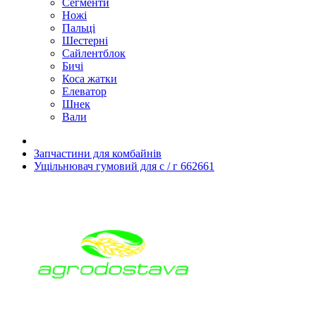
Сегменти
Ножі
Пальці
Шестерні
Сайлентблок
Бичі
Коса жатки
Елеватор
Шнек
Вали
Запчастини для комбайнів
Ущільнювач гумовий для с / г 662661