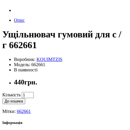
Опис
Ущільнювач гумовий для с /
г 662661
Виробник:
KOUIMTZIS
Модель: 662661
В наявності
440грн.
Кількість
До кошика
Мітки:
662661
Інформація