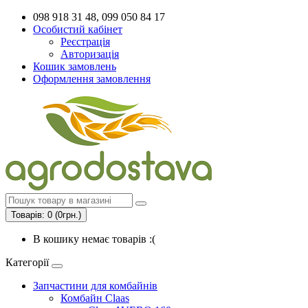
098 918 31 48, 099 050 84 17
Особистий кабінет
Реєстрація
Авторизація
Кошик замовлень
Оформлення замовлення
Товарів: 0 (0грн.)
В кошику немає товарів :(
Категорії
Запчастини для комбайнів
Комбайн Claas