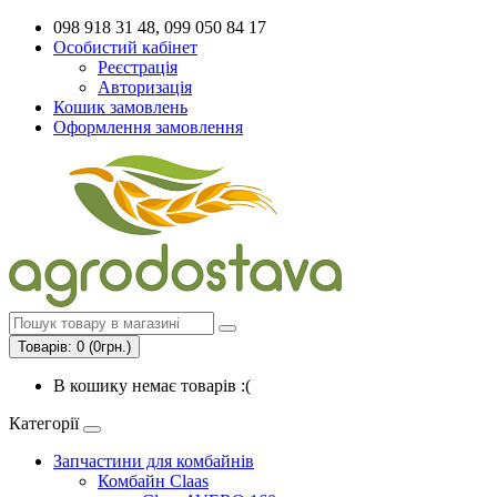
098 918 31 48, 099 050 84 17
Особистий кабінет
Реєстрація
Авторизація
Кошик замовлень
Оформлення замовлення
Товарів: 0 (0грн.)
В кошику немає товарів :(
Категорії
Запчастини для комбайнів
Комбайн Claas