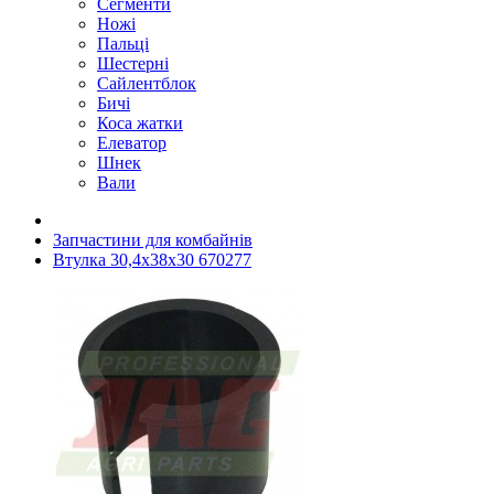
Сегменти
Ножі
Пальці
Шестерні
Сайлентблок
Бичі
Коса жатки
Елеватор
Шнек
Вали
Запчастини для комбайнів
Втулка 30,4x38x30 670277