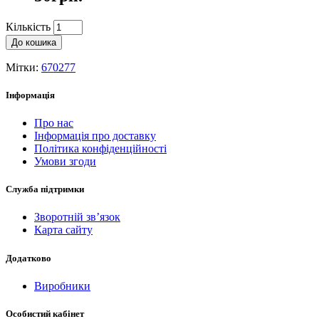
Кількість
До кошика
Мітки:
670277
Інформація
Про нас
Інформація про доставку
Політика конфіденційності
Умови згоди
Служба підтримки
Зворотній зв’язок
Карта сайту
Додатково
Виробники
Особистий кабінет