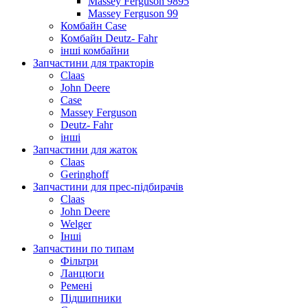
Massey Ferguson 9895
Massey Ferguson 99
Комбайн Case
Комбайн Deutz- Fahr
інші комбайни
Запчастини для тракторів
Claas
John Deere
Case
Massey Ferguson
Deutz- Fahr
інші
Запчастини для жаток
Claas
Geringhoff
Запчастини для прес-підбирачів
Claas
John Deere
Welger
Інші
Запчастини по типам
Фільтри
Ланцюги
Ремені
Підшипники