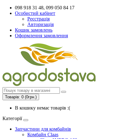
098 918 31 48, 099 050 84 17
Особистий кабінет
Реєстрація
Авторизація
Кошик замовлень
Оформлення замовлення
Товарів: 0 (0грн.)
В кошику немає товарів :(
Категорії
Запчастини для комбайнів
Комбайн Claas