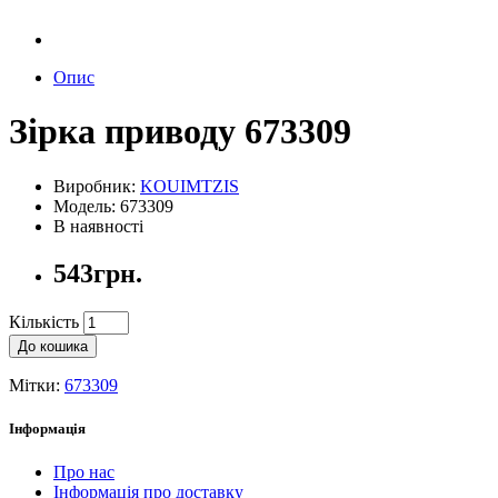
Опис
Зірка приводу 673309
Виробник:
KOUIMTZIS
Модель: 673309
В наявності
543грн.
Кількість
До кошика
Мітки:
673309
Інформація
Про нас
Інформація про доставку