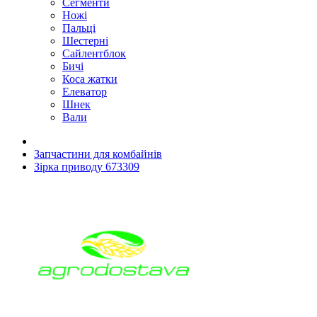
Сегменти
Ножі
Пальці
Шестерні
Сайлентблок
Бичі
Коса жатки
Елеватор
Шнек
Вали
Запчастини для комбайнів
Зірка приводу 673309