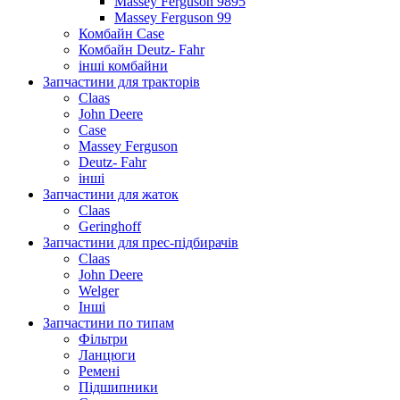
Massey Ferguson 9895
Massey Ferguson 99
Комбайн Case
Комбайн Deutz- Fahr
інші комбайни
Запчастини для тракторів
Claas
John Deere
Case
Massey Ferguson
Deutz- Fahr
інші
Запчастини для жаток
Claas
Geringhoff
Запчастини для прес-підбирачів
Claas
John Deere
Welger
Інші
Запчастини по типам
Фільтри
Ланцюги
Ремені
Підшипники