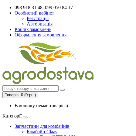
098 918 31 48, 099 050 84 17
Особистий кабінет
Реєстрація
Авторизація
Кошик замовлень
Оформлення замовлення
Товарів: 0 (0грн.)
В кошику немає товарів :(
Категорії
Запчастини для комбайнів
Комбайн Claas