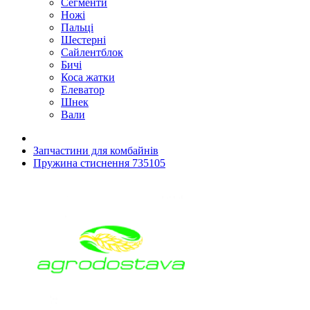
Сегменти
Ножі
Пальці
Шестерні
Сайлентблок
Бичі
Коса жатки
Елеватор
Шнек
Вали
Запчастини для комбайнів
Пружина стиснення 735105