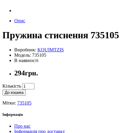
Опис
Пружина стиснення 735105
Виробник:
KOUIMTZIS
Модель: 735105
В наявності
294грн.
Кількість
До кошика
Мітки:
735105
Інформація
Про нас
Інформація про доставку