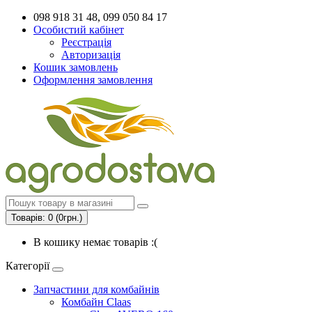
098 918 31 48, 099 050 84 17
Особистий кабінет
Реєстрація
Авторизація
Кошик замовлень
Оформлення замовлення
Товарів: 0 (0грн.)
В кошику немає товарів :(
Категорії
Запчастини для комбайнів
Комбайн Claas