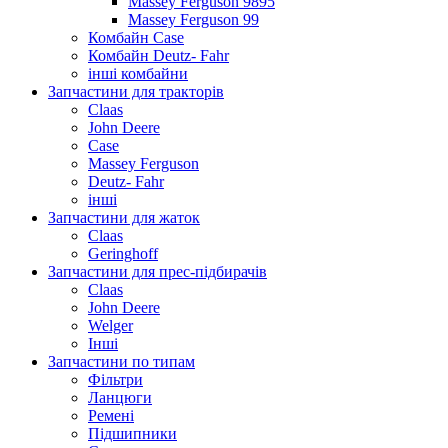
Massey Ferguson 9895
Massey Ferguson 99
Комбайн Case
Комбайн Deutz- Fahr
інші комбайни
Запчастини для тракторів
Claas
John Deere
Case
Massey Ferguson
Deutz- Fahr
інші
Запчастини для жаток
Claas
Geringhoff
Запчастини для прес-підбирачів
Claas
John Deere
Welger
Інші
Запчастини по типам
Фільтри
Ланцюги
Ремені
Підшипники