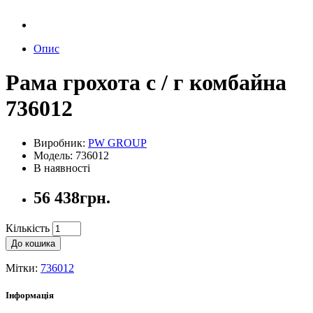
Опис
Рама грохота с / г комбайна
736012
Виробник:
PW GROUP
Модель: 736012
В наявності
56 438грн.
Кількість
До кошика
Мітки:
736012
Інформація