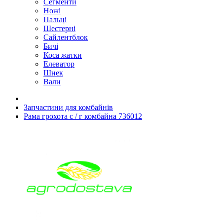
Сегменти
Ножі
Пальці
Шестерні
Сайлентблок
Бичі
Коса жатки
Елеватор
Шнек
Вали
Запчастини для комбайнів
Рама грохота с / г комбайна 736012