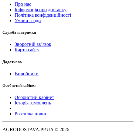
Про нас
Інформація про доставку
Політика конфіденційності
Умови згоди
Служба підтримки
Зворотній зв’язок
Карта сайту
Додатково
Виробники
Особистий кабінет
Особистий кабінет
Історія замовлень
Розсилка новин
AGRODOSTAVA.PP.UA © 2026