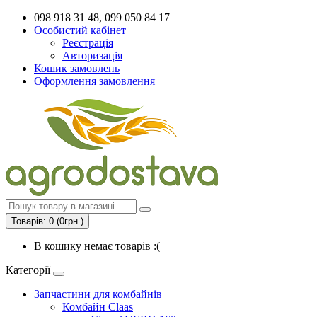
098 918 31 48, 099 050 84 17
Особистий кабінет
Реєстрація
Авторизація
Кошик замовлень
Оформлення замовлення
Товарів: 0 (0грн.)
В кошику немає товарів :(
Категорії
Запчастини для комбайнів
Комбайн Claas