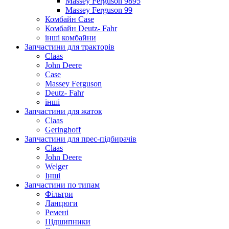
Massey Ferguson 9895
Massey Ferguson 99
Комбайн Case
Комбайн Deutz- Fahr
інші комбайни
Запчастини для тракторів
Claas
John Deere
Case
Massey Ferguson
Deutz- Fahr
інші
Запчастини для жаток
Claas
Geringhoff
Запчастини для прес-підбирачів
Claas
John Deere
Welger
Інші
Запчастини по типам
Фільтри
Ланцюги
Ремені
Підшипники