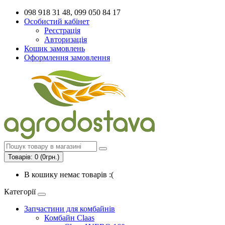
098 918 31 48, 099 050 84 17
Особистий кабінет
Реєстрація
Авторизація
Кошик замовлень
Оформлення замовлення
Товарів: 0 (0грн.)
В кошику немає товарів :(
Категорії
Запчастини для комбайнів
Комбайн Claas