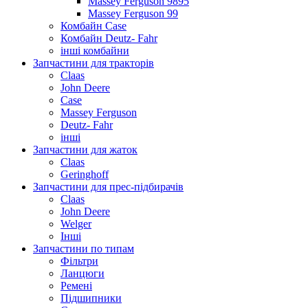
Massey Ferguson 9895
Massey Ferguson 99
Комбайн Case
Комбайн Deutz- Fahr
інші комбайни
Запчастини для тракторів
Claas
John Deere
Case
Massey Ferguson
Deutz- Fahr
інші
Запчастини для жаток
Claas
Geringhoff
Запчастини для прес-підбирачів
Claas
John Deere
Welger
Інші
Запчастини по типам
Фільтри
Ланцюги
Ремені
Підшипники