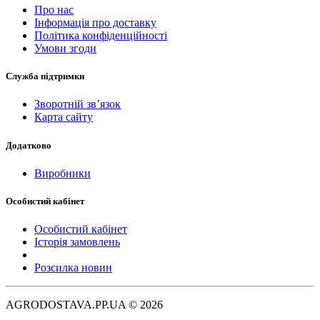
Про нас
Інформація про доставку
Політика конфіденційності
Умови згоди
Служба підтримки
Зворотній зв’язок
Карта сайту
Додатково
Виробники
Особистий кабінет
Особистий кабінет
Історія замовлень
Розсилка новин
AGRODOSTAVA.PP.UA © 2026