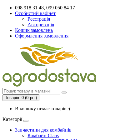
098 918 31 48, 099 050 84 17
Особистий кабінет
Реєстрація
Авторизація
Кошик замовлень
Оформлення замовлення
Товарів: 0 (0грн.)
В кошику немає товарів :(
Категорії
Запчастини для комбайнів
Комбайн Claas