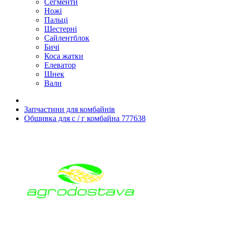
Сегменти
Ножі
Пальці
Шестерні
Сайлентблок
Бичі
Коса жатки
Елеватор
Шнек
Вали
Запчастини для комбайнів
Обшивка для с / г комбайна 777638