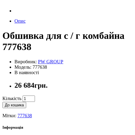
Опис
Обшивка для с / г комбайна
777638
Виробник:
PW GROUP
Модель: 777638
В наявності
26 684грн.
Кількість
До кошика
Мітки:
777638
Інформація