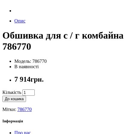
Опис
Обшивка для с / г комбайна
786770
Модель: 786770
В наявності
7 914грн.
Кількість
До кошика
Мітки:
786770
Інформація
Про нас