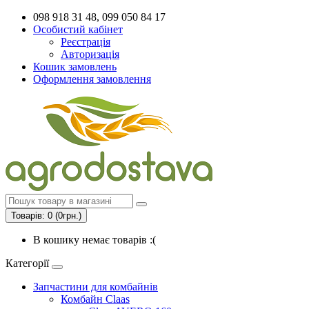
098 918 31 48, 099 050 84 17
Особистий кабінет
Реєстрація
Авторизація
Кошик замовлень
Оформлення замовлення
Товарів: 0 (0грн.)
В кошику немає товарів :(
Категорії
Запчастини для комбайнів
Комбайн Claas