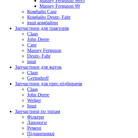
Massey Ferguson 9895
Massey Ferguson 99
Комбайн Case
Комбайн Deutz- Fahr
інші комбайни
Запчастини для тракторів
Claas
John Deere
Case
Massey Ferguson
Deutz- Fahr
інші
Запчастини для жаток
Claas
Geringhoff
Запчастини для прес-підбирачів
Claas
John Deere
Welger
Інші
Запчастини по типам
Фільтри
Ланцюги
Ремені
Підшипники