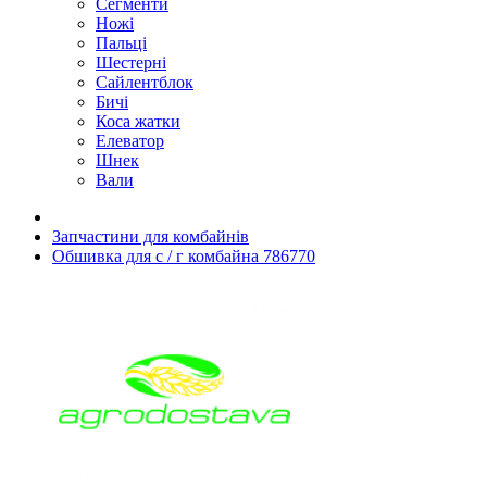
Сегменти
Ножі
Пальці
Шестерні
Сайлентблок
Бичі
Коса жатки
Елеватор
Шнек
Вали
Запчастини для комбайнів
Обшивка для с / г комбайна 786770