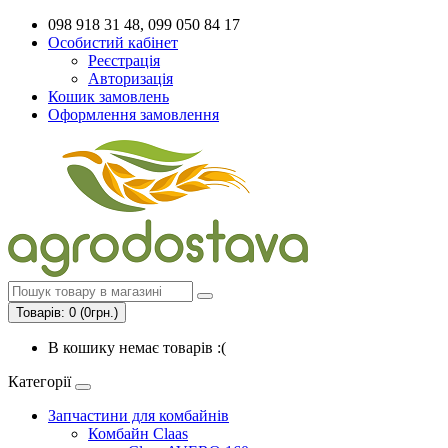
098 918 31 48, 099 050 84 17
Особистий кабінет
Реєстрація
Авторизація
Кошик замовлень
Оформлення замовлення
Товарів: 0 (0грн.)
В кошику немає товарів :(
Категорії
Запчастини для комбайнів
Комбайн Claas