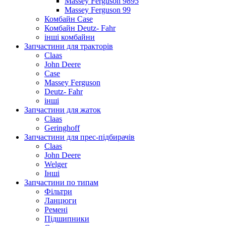
Massey Ferguson 9895
Massey Ferguson 99
Комбайн Case
Комбайн Deutz- Fahr
інші комбайни
Запчастини для тракторів
Claas
John Deere
Case
Massey Ferguson
Deutz- Fahr
інші
Запчастини для жаток
Claas
Geringhoff
Запчастини для прес-підбирачів
Claas
John Deere
Welger
Інші
Запчастини по типам
Фільтри
Ланцюги
Ремені
Підшипники