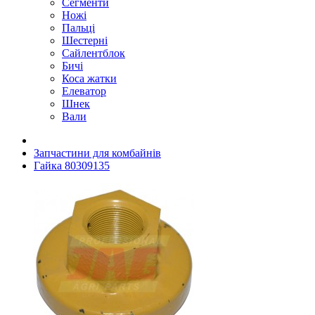
Сегменти
Ножі
Пальці
Шестерні
Сайлентблок
Бичі
Коса жатки
Елеватор
Шнек
Вали
Запчастини для комбайнів
Гайка 80309135