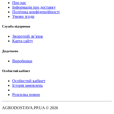
Про нас
Інформація про доставку
Політика конфіденційності
Умови згоди
Служба підтримки
Зворотній зв’язок
Карта сайту
Додатково
Виробники
Особистий кабінет
Особистий кабінет
Історія замовлень
Розсилка новин
AGRODOSTAVA.PP.UA © 2026