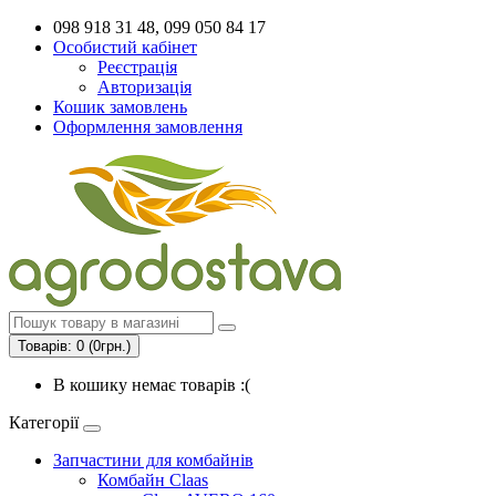
098 918 31 48, 099 050 84 17
Особистий кабінет
Реєстрація
Авторизація
Кошик замовлень
Оформлення замовлення
Товарів: 0 (0грн.)
В кошику немає товарів :(
Категорії
Запчастини для комбайнів
Комбайн Claas