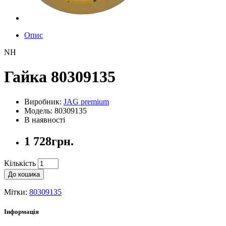
Опис
NH
Гайка 80309135
Виробник:
JAG premium
Модель: 80309135
В наявності
1 728грн.
Кількість
До кошика
Мітки:
80309135
Інформація