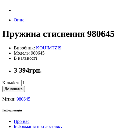
Опис
Пружина стиснення 980645
Виробник:
KOUIMTZIS
Модель: 980645
В наявності
3 394грн.
Кількість
До кошика
Мітки:
980645
Інформація
Про нас
Інформація про доставку