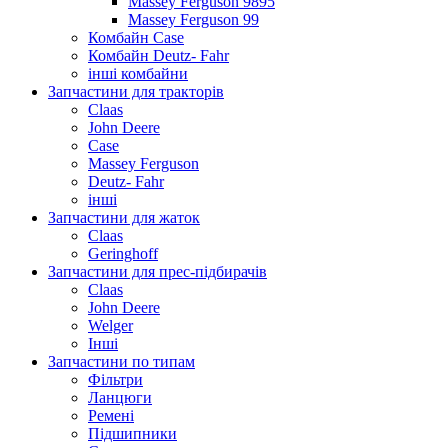
Massey Ferguson 9895
Massey Ferguson 99
Комбайн Case
Комбайн Deutz- Fahr
інші комбайни
Запчастини для тракторів
Claas
John Deere
Case
Massey Ferguson
Deutz- Fahr
інші
Запчастини для жаток
Claas
Geringhoff
Запчастини для прес-підбирачів
Claas
John Deere
Welger
Інші
Запчастини по типам
Фільтри
Ланцюги
Ремені
Підшипники