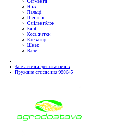
Сегменти
Ножі
Пальці
Шестерні
Сайлентблок
Бичі
Коса жатки
Елеватор
Шнек
Вали
Запчастини для комбайнів
Пружина стиснення 980645