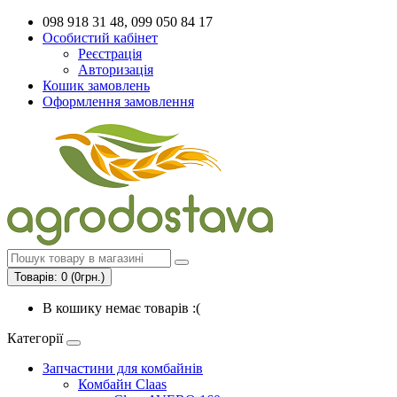
098 918 31 48, 099 050 84 17
Особистий кабінет
Реєстрація
Авторизація
Кошик замовлень
Оформлення замовлення
Товарів: 0 (0грн.)
В кошику немає товарів :(
Категорії
Запчастини для комбайнів
Комбайн Claas