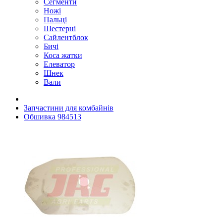
Сегменти
Ножі
Пальці
Шестерні
Сайлентблок
Бичі
Коса жатки
Елеватор
Шнек
Вали
Запчастини для комбайнів
Обшивка 984513