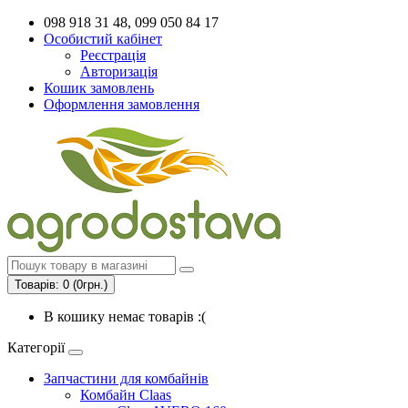
098 918 31 48, 099 050 84 17
Особистий кабінет
Реєстрація
Авторизація
Кошик замовлень
Оформлення замовлення
Товарів: 0 (0грн.)
В кошику немає товарів :(
Категорії
Запчастини для комбайнів
Комбайн Claas