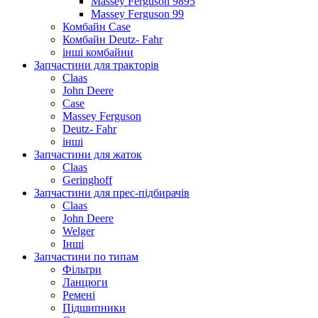
Massey Ferguson 9895
Massey Ferguson 99
Комбайн Case
Комбайн Deutz- Fahr
інші комбайни
Запчастини для тракторів
Claas
John Deere
Case
Massey Ferguson
Deutz- Fahr
інші
Запчастини для жаток
Claas
Geringhoff
Запчастини для прес-підбирачів
Claas
John Deere
Welger
Інші
Запчастини по типам
Фільтри
Ланцюги
Ремені
Підшипники