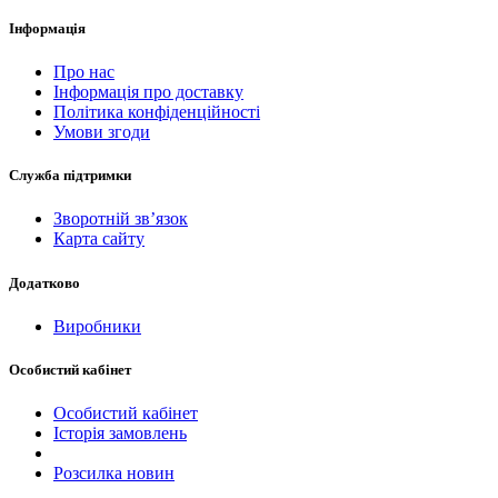
Інформація
Про нас
Інформація про доставку
Політика конфіденційності
Умови згоди
Служба підтримки
Зворотній зв’язок
Карта сайту
Додатково
Виробники
Особистий кабінет
Особистий кабінет
Історія замовлень
Розсилка новин