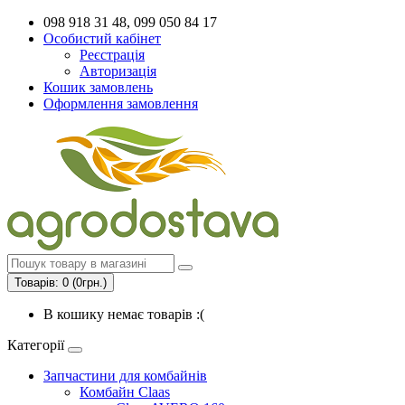
098 918 31 48, 099 050 84 17
Особистий кабінет
Реєстрація
Авторизація
Кошик замовлень
Оформлення замовлення
Товарів: 0 (0грн.)
В кошику немає товарів :(
Категорії
Запчастини для комбайнів
Комбайн Claas