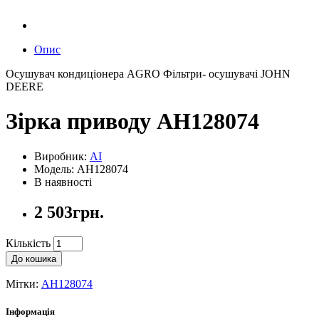
Опис
Осушувач кондиціонера AGRO Фільтри- осушувачі JOHN
DEERE
Зірка приводу AH128074
Виробник:
AI
Модель: AH128074
В наявності
2 503грн.
Кількість
До кошика
Мітки:
AH128074
Інформація