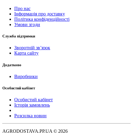
Про нас
Інформація про доставку
Політика конфіденційності
Умови згоди
Служба підтримки
Зворотній зв’язок
Карта сайту
Додатково
Виробники
Особистий кабінет
Особистий кабінет
Історія замовлень
Розсилка новин
AGRODOSTAVA.PP.UA © 2026