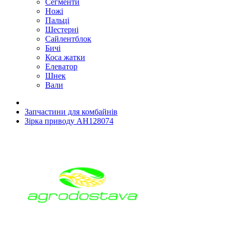
Сегменти
Ножі
Пальці
Шестерні
Сайлентблок
Бичі
Коса жатки
Елеватор
Шнек
Вали
Запчастини для комбайнів
Зірка приводу AH128074