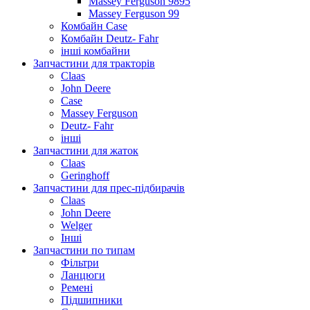
Massey Ferguson 9895
Massey Ferguson 99
Комбайн Case
Комбайн Deutz- Fahr
інші комбайни
Запчастини для тракторів
Claas
John Deere
Case
Massey Ferguson
Deutz- Fahr
інші
Запчастини для жаток
Claas
Geringhoff
Запчастини для прес-підбирачів
Claas
John Deere
Welger
Інші
Запчастини по типам
Фільтри
Ланцюги
Ремені
Підшипники