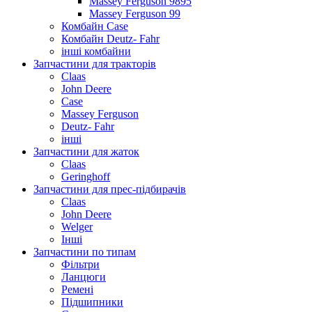
Massey Ferguson 9895
Massey Ferguson 99
Комбайн Case
Комбайн Deutz- Fahr
інші комбайни
Запчастини для тракторів
Claas
John Deere
Case
Massey Ferguson
Deutz- Fahr
інші
Запчастини для жаток
Claas
Geringhoff
Запчастини для прес-підбирачів
Claas
John Deere
Welger
Інші
Запчастини по типам
Фільтри
Ланцюги
Ремені
Підшипники