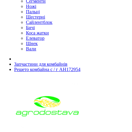
Сегменти
Ножі
Пальці
Шестерні
Сайлентблок
Бичі
Коса жатки
Елеватор
Шнек
Вали
Запчастини для комбайнів
Решето комбайна с / г AH172954