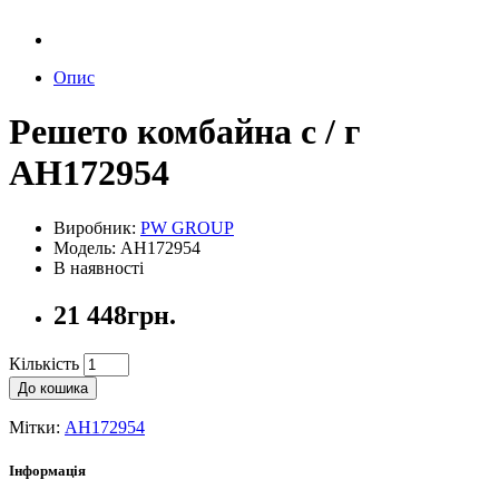
Опис
Решето комбайна с / г
AH172954
Виробник:
PW GROUP
Модель: AH172954
В наявності
21 448грн.
Кількість
До кошика
Мітки:
AH172954
Інформація