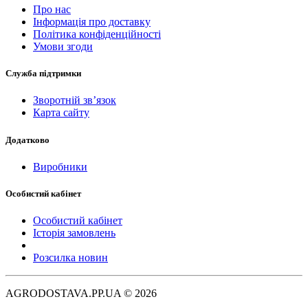
Про нас
Інформація про доставку
Політика конфіденційності
Умови згоди
Служба підтримки
Зворотній зв’язок
Карта сайту
Додатково
Виробники
Особистий кабінет
Особистий кабінет
Історія замовлень
Розсилка новин
AGRODOSTAVA.PP.UA © 2026