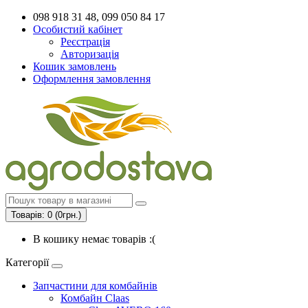
098 918 31 48, 099 050 84 17
Особистий кабінет
Реєстрація
Авторизація
Кошик замовлень
Оформлення замовлення
Товарів: 0 (0грн.)
В кошику немає товарів :(
Категорії
Запчастини для комбайнів
Комбайн Claas