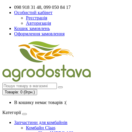
098 918 31 48, 099 050 84 17
Особистий кабінет
Реєстрація
Авторизація
Кошик замовлень
Оформлення замовлення
Товарів: 0 (0грн.)
В кошику немає товарів :(
Категорії
Запчастини для комбайнів
Комбайн Claas