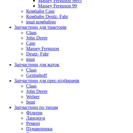
Massey Ferguson 9895
Massey Ferguson 99
Комбайн Case
Комбайн Deutz- Fahr
інші комбайни
Запчастини для тракторів
Claas
John Deere
Case
Massey Ferguson
Deutz- Fahr
інші
Запчастини для жаток
Claas
Geringhoff
Запчастини для прес-підбирачів
Claas
John Deere
Welger
Інші
Запчастини по типам
Фільтри
Ланцюги
Ремені
Підшипники