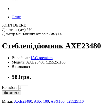
Опис
JOHN DEERE
Довжина (мм) 570
Діаметр монтажних отворів (мм) 14
Стеблепідйомник AXE23480
Виробник:
JAG premium
Модель: AXE23480, 5255251100
В наявності
583грн.
Кількість
До кошика
Мітки:
AXE23480
,
ASX-100
,
ASX100
,
525525110