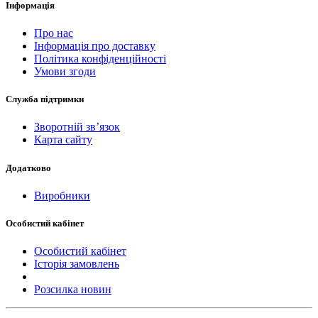
Інформація
Про нас
Інформація про доставку
Політика конфіденційності
Умови згоди
Служба підтримки
Зворотній зв’язок
Карта сайту
Додатково
Виробники
Особистий кабінет
Особистий кабінет
Історія замовлень
Розсилка новин