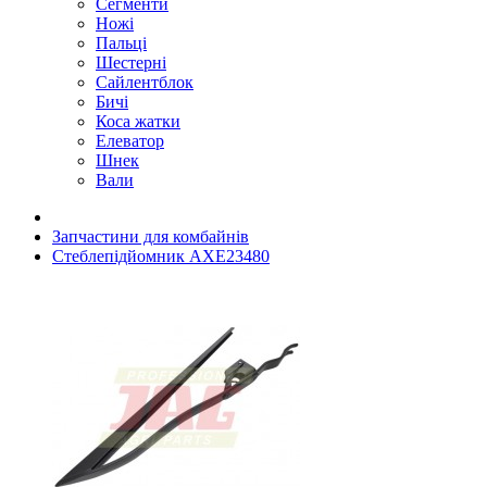
Сегменти
Ножі
Пальці
Шестерні
Сайлентблок
Бичі
Коса жатки
Елеватор
Шнек
Вали
Запчастини для комбайнів
Стеблепідйомник AXE23480