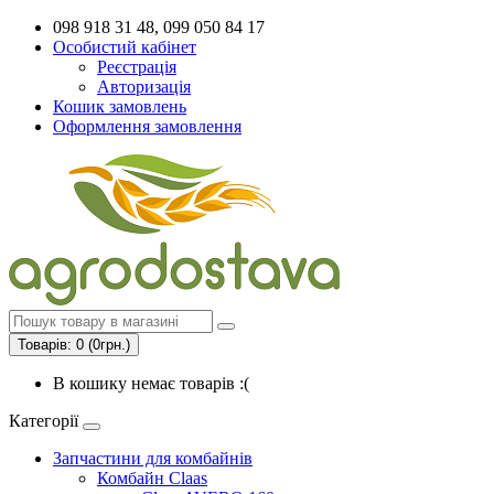
098 918 31 48, 099 050 84 17
Особистий кабінет
Реєстрація
Авторизація
Кошик замовлень
Оформлення замовлення
Товарів: 0 (0грн.)
В кошику немає товарів :(
Категорії
Запчастини для комбайнів
Комбайн Claas