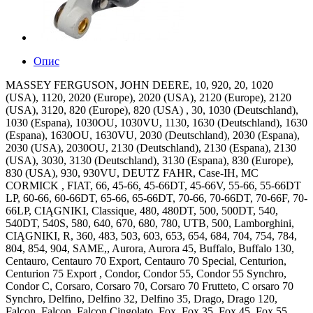
Опис
MASSEY FERGUSON, JOHN DEERE, 10, 920, 20, 1020
(USA), 1120, 2020 (Europe), 2020 (USA), 2120 (Europe), 2120
(USA), 3120, 820 (Europe), 820 (USA) , 30, 1030 (Deutschland),
1030 (Espana), 1030OU, 1030VU, 1130, 1630 (Deutschland), 1630
(Espana), 1630OU, 1630VU, 2030 (Deutschland), 2030 (Espana),
2030 (USA), 2030OU, 2130 (Deutschland), 2130 (Espana), 2130
(USA), 3030, 3130 (Deutschland), 3130 (Espana), 830 (Europe),
830 (USA), 930, 930VU, DEUTZ FAHR, Case-IH, MC
CORMICK , FIAT, 66, 45-66, 45-66DT, 45-66V, 55-66, 55-66DT
LP, 60-66, 60-66DT, 65-66, 65-66DT, 70-66, 70-66DT, 70-66F, 70-
66LP, CIĄGNIKI, Classique, 480, 480DT, 500, 500DT, 540,
540DT, 540S, 580, 640, 670, 680, 780, UTB, 500, Lamborghini,
CIĄGNIKI, R, 360, 483, 503, 603, 653, 654, 684, 704, 754, 784,
804, 854, 904, SAME,, Aurora, Aurora 45, Buffalo, Buffalo 130,
Centauro, Centauro 70 Export, Centauro 70 Special, Centurion,
Centurion 75 Export , Condor, Condor 55, Condor 55 Synchro,
Condor C, Corsaro, Corsaro 70, Corsaro 70 Frutteto, C orsaro 70
Synchro, Delfino, Delfino 32, Delfino 35, Drago, Drago 120,
Falcon, Falcon, Falcon Cingolato, Fox, Fox 35, Fox 45, Fox 55,