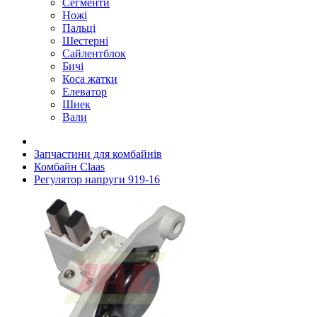
Сегменти
Ножі
Пальці
Шестерні
Сайлентблок
Бичі
Коса жатки
Елеватор
Шнек
Вали
Запчастини для комбайнів
Комбайн Claas
Регулятор напруги 919-16