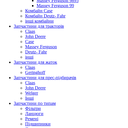
Massey Ferguson 9895
Massey Ferguson 99
Комбайн Case
Комбайн Deutz- Fahr
інші комбайни
Запчастини для тракторів
Claas
John Deere
Case
Massey Ferguson
Deutz- Fahr
інші
Запчастини для жаток
Claas
Geringhoff
Запчастини для прес-підбирачів
Claas
John Deere
Welger
Інші
Запчастини по типам
Фільтри
Ланцюги
Ремені
Підшипники