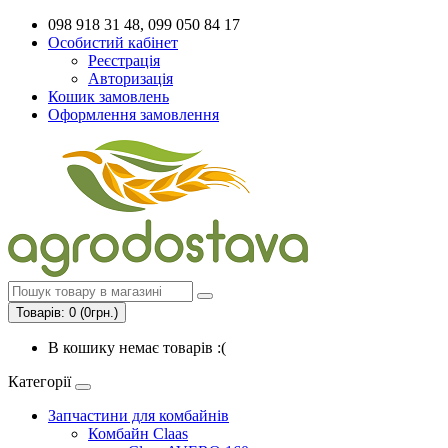
098 918 31 48, 099 050 84 17
Особистий кабінет
Реєстрація
Авторизація
Кошик замовлень
Оформлення замовлення
Товарів: 0 (0грн.)
В кошику немає товарів :(
Категорії
Запчастини для комбайнів
Комбайн Claas