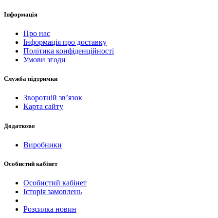
Інформація
Про нас
Інформація про доставку
Політика конфіденційності
Умови згоди
Служба підтримки
Зворотній зв’язок
Карта сайту
Додатково
Виробники
Особистий кабінет
Особистий кабінет
Історія замовлень
Розсилка новин