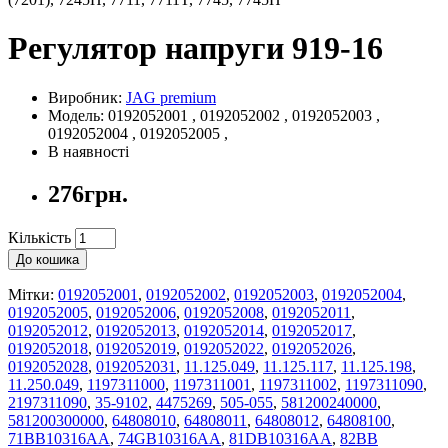
Регулятор напруги 919-16
Виробник:
JAG premium
Модель: 0192052001 , 0192052002 , 0192052003 ,
0192052004 , 0192052005 ,
В наявності
276грн.
Кількість
До кошика
Мітки:
0192052001
,
0192052002
,
0192052003
,
0192052004
,
0192052005
,
0192052006
,
0192052008
,
0192052011
,
0192052012
,
0192052013
,
0192052014
,
0192052017
,
0192052018
,
0192052019
,
0192052022
,
0192052026
,
0192052028
,
0192052031
,
11.125.049
,
11.125.117
,
11.125.198
,
11.250.049
,
1197311000
,
1197311001
,
1197311002
,
1197311090
,
2197311090
,
35-9102
,
4475269
,
505-055
,
581200240000
,
581200300000
,
64808010
,
64808011
,
64808012
,
64808100
,
71BB10316AA
,
74GB10316AA
,
81DB10316AA
,
82BB