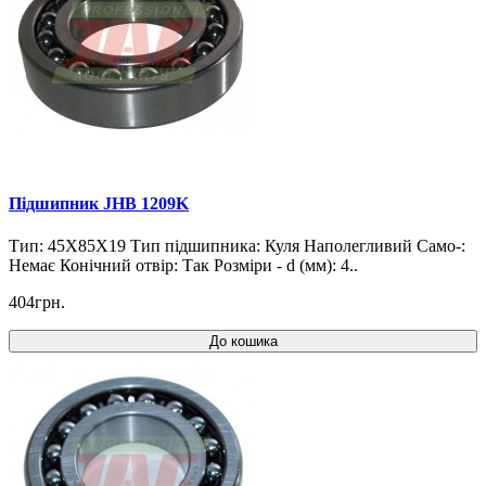
Підшипник JHB 1209K
Тип: 45X85X19 Тип підшипника: Куля Наполегливий Само-:
Немає Конічний отвір: Так Розміри - d (мм): 4..
404грн.
До кошика