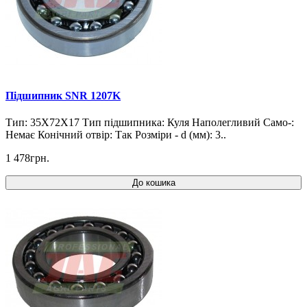
Підшипник SNR 1207K
Тип: 35X72X17 Тип підшипника: Куля Наполегливий Само-:
Немає Конічний отвір: Так Розміри - d (мм): 3..
1 478грн.
До кошика