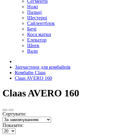
Сегменти
Ножі
Пальці
Шестерні
Сайлентблок
Бичі
Коса жатки
Елеватор
Шнек
Вали
Запчастини для комбайнів
Комбайн Claas
Claas AVERO 160
Claas AVERO 160
Сортувати:
Показати: