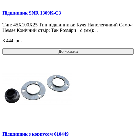
Підшипник SNR 1309K-C3
Тип: 45X100X25 Тип підшипника: Куля Наполегливий Само-:
Немає Конічний отвір: Так Розміри - d (мм): ..
3 444грн.
До кошика
Підшипник з корпусом 610449