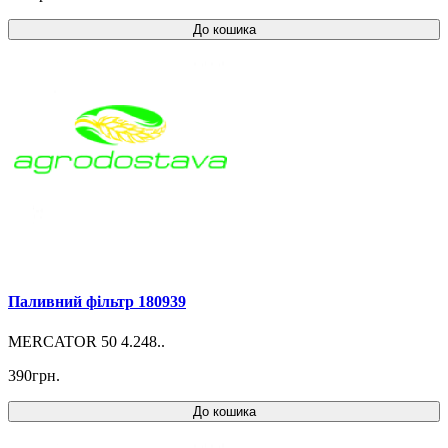
До кошика
Паливний фільтр 180939
MERCATOR 50 4.248..
390грн.
До кошика