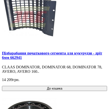
Підбарабання початкового сегмента для кукурудзи - дріт
6мм 662941
CLAAS DOMINATOR, DOMINATOR 68, DOMINATOR 78,
AVERO, AVERO 160..
14 209грн.
До кошика