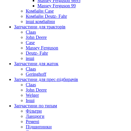
Massey Ferguson 9895
Massey Ferguson 99
Комбайн Case
Комбайн Deutz- Fahr
інші комбайни
Запчастини для тракторів
Claas
John Deere
Case
Massey Ferguson
Deutz- Fahr
інші
Запчастини для жаток
Claas
Geringhoff
Запчастини для прес-підбирачів
Claas
John Deere
Welger
Інші
Запчастини по типам
Фільтри
Ланцюги
Ремені
Підшипники