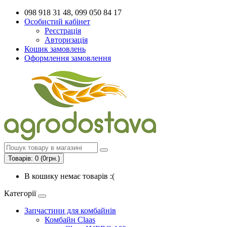
098 918 31 48, 099 050 84 17
Особистий кабінет
Реєстрація
Авторизація
Кошик замовлень
Оформлення замовлення
Товарів: 0 (0грн.)
В кошику немає товарів :(
Категорії
Запчастини для комбайнів
Комбайн Claas