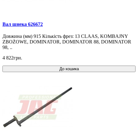
Вал шнека 626672
Довжина (мм) 915 Кількість фрез: 13 CLAAS, KOMBAJNY
ZBOŻOWE, DOMINATOR, DOMINATOR 88, DOMINATOR
98, ..
4 822грн.
До кошика