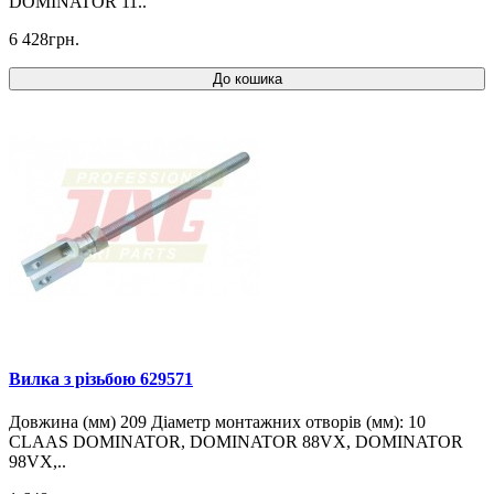
DOMINATOR 11..
6 428грн.
До кошика
Вилка з різьбою 629571
Довжина (мм) 209 Діаметр монтажних отворів (мм): 10
CLAAS DOMINATOR, DOMINATOR 88VX, DOMINATOR
98VX,..