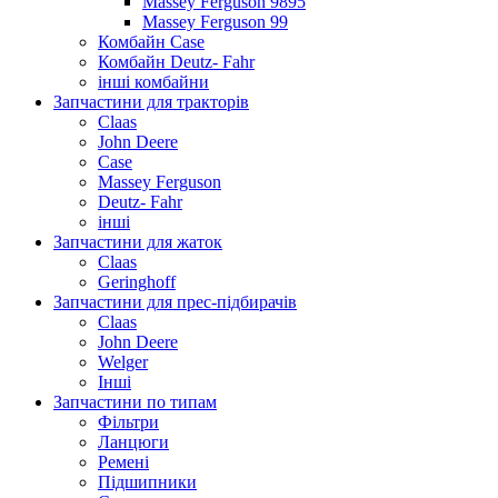
Massey Ferguson 9895
Massey Ferguson 99
Комбайн Case
Комбайн Deutz- Fahr
інші комбайни
Запчастини для тракторів
Claas
John Deere
Case
Massey Ferguson
Deutz- Fahr
інші
Запчастини для жаток
Claas
Geringhoff
Запчастини для прес-підбирачів
Claas
John Deere
Welger
Інші
Запчастини по типам
Фільтри
Ланцюги
Ремені
Підшипники