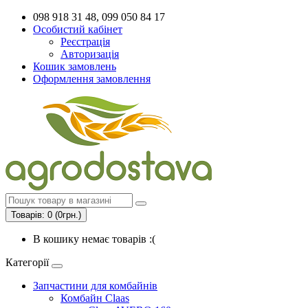
098 918 31 48, 099 050 84 17
Особистий кабінет
Реєстрація
Авторизація
Кошик замовлень
Оформлення замовлення
Товарів: 0 (0грн.)
В кошику немає товарів :(
Категорії
Запчастини для комбайнів
Комбайн Claas