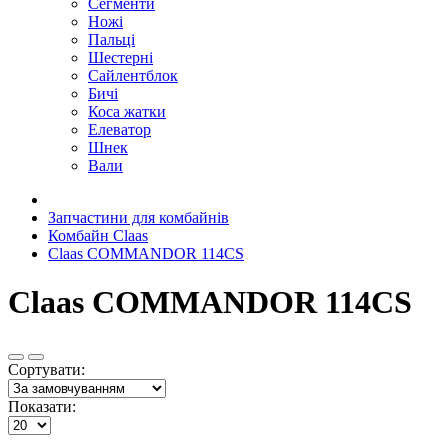
Сегменти
Ножі
Пальці
Шестерні
Сайлентблок
Бичі
Коса жатки
Елеватор
Шнек
Вали
Запчастини для комбайнів
Комбайн Claas
Claas COMMANDOR 114CS
Claas COMMANDOR 114CS
Сортувати:
Показати: