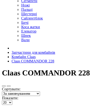
Сегменти
Ножі
Пальці
Шестерні
Сайлентблок
Бичі
Коса жатки
Елеватор
Шнек
Вали
Запчастини для комбайнів
Комбайн Claas
Claas COMMANDOR 228
Claas COMMANDOR 228
Сортувати:
Показати: