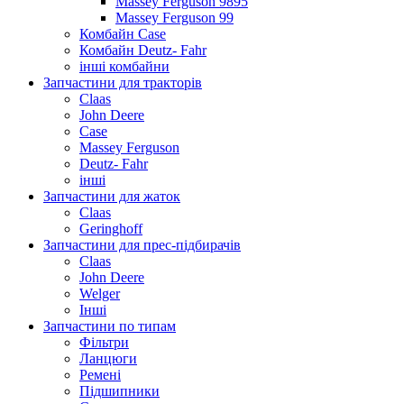
Massey Ferguson 9895
Massey Ferguson 99
Комбайн Case
Комбайн Deutz- Fahr
інші комбайни
Запчастини для тракторів
Claas
John Deere
Case
Massey Ferguson
Deutz- Fahr
інші
Запчастини для жаток
Claas
Geringhoff
Запчастини для прес-підбирачів
Claas
John Deere
Welger
Інші
Запчастини по типам
Фільтри
Ланцюги
Ремені
Підшипники