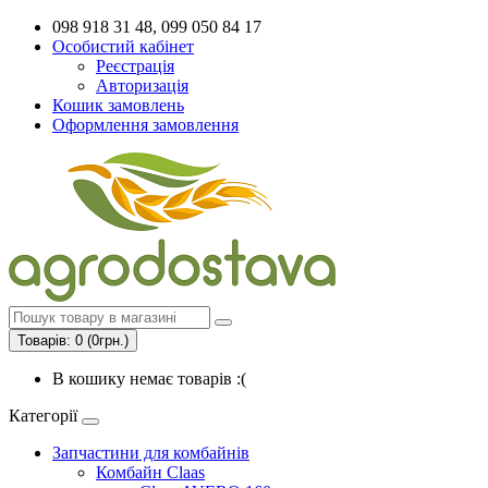
098 918 31 48, 099 050 84 17
Особистий кабінет
Реєстрація
Авторизація
Кошик замовлень
Оформлення замовлення
Товарів: 0 (0грн.)
В кошику немає товарів :(
Категорії
Запчастини для комбайнів
Комбайн Claas