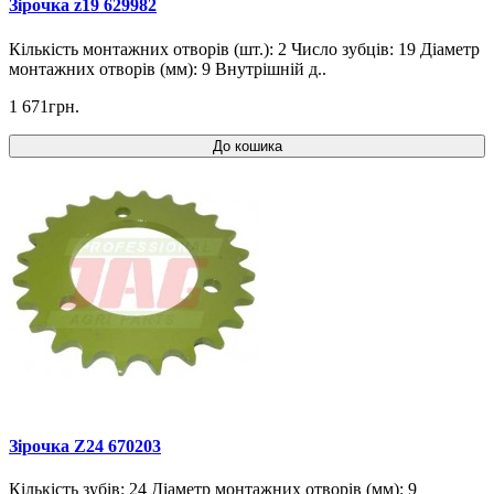
Зірочка z19 629982
Кількість монтажних отворів (шт.): 2 Число зубців: 19 Діаметр
монтажних отворів (мм): 9 Внутрішній д..
1 671грн.
До кошика
Зірочка Z24 670203
Кількість зубів: 24 Діаметр монтажних отворів (мм): 9