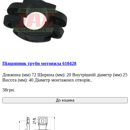
Підшипник труби мотовила 610428
Довжина (мм) 72 Ширина (мм): 20 Внутрішній діаметр (мм) 25
Висота (мм): 40 Діаметр монтажних отворів..
38грн.
До кошика