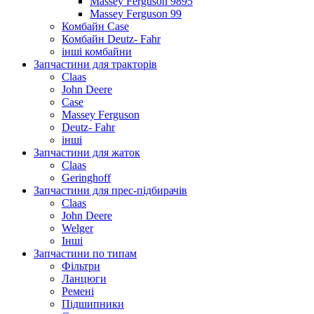
Massey Ferguson 9895
Massey Ferguson 99
Комбайн Case
Комбайн Deutz- Fahr
інші комбайни
Запчастини для тракторів
Claas
John Deere
Case
Massey Ferguson
Deutz- Fahr
інші
Запчастини для жаток
Claas
Geringhoff
Запчастини для прес-підбирачів
Claas
John Deere
Welger
Інші
Запчастини по типам
Фільтри
Ланцюги
Ремені
Підшипники