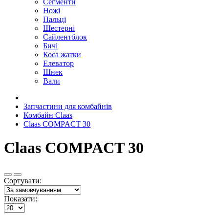
Сегменти
Ножі
Пальці
Шестерні
Сайлентблок
Бичі
Коса жатки
Елеватор
Шнек
Вали
Запчастини для комбайнів
Комбайн Claas
Claas COMPACT 30
Claas COMPACT 30
Сортувати:
Показати: