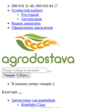
098 918 31 48, 099 050 84 17
Особистий кабінет
Реєстрація
Авторизація
Кошик замовлень
Оформлення замовлення
Товарів: 0 (0грн.)
В кошику немає товарів :(
Категорії
Запчастини для комбайнів
Комбайн Claas