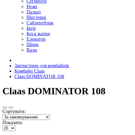
Сегменти
Ножі
Пальці
Шестерні
Сайлентблок
Бичі
Коса жатки
Елеватор
Шнек
Вали
Запчастини для комбайнів
Комбайн Claas
Claas DOMINATOR 108
Claas DOMINATOR 108
Сортувати:
Показати: