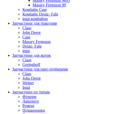
Massey Ferguson 9895
Massey Ferguson 99
Комбайн Case
Комбайн Deutz- Fahr
інші комбайни
Запчастини для тракторів
Claas
John Deere
Case
Massey Ferguson
Deutz- Fahr
інші
Запчастини для жаток
Claas
Geringhoff
Запчастини для прес-підбирачів
Claas
John Deere
Welger
Інші
Запчастини по типам
Фільтри
Ланцюги
Ремені
Підшипники