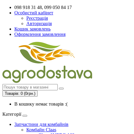
098 918 31 48, 099 050 84 17
Особистий кабінет
Реєстрація
Авторизація
Кошик замовлень
Оформлення замовлення
Товарів: 0 (0грн.)
В кошику немає товарів :(
Категорії
Запчастини для комбайнів
Комбайн Claas