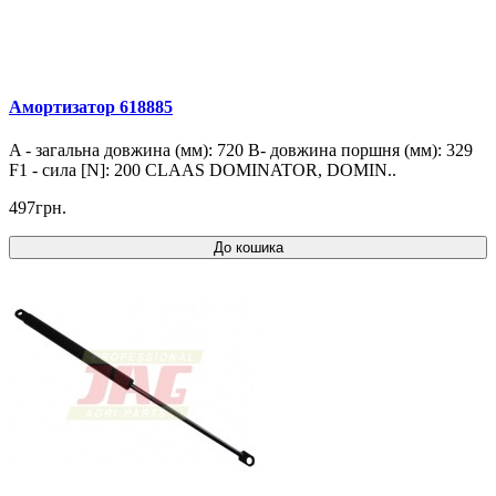
Амортизатор 618885
A - загальна довжина (мм): 720 B- довжина поршня (мм): 329
F1 - сила [N]: 200 CLAAS DOMINATOR, DOMIN..
497грн.
До кошика