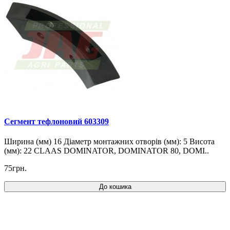
Cегмент тефлоновий 603309
Ширина (мм) 16 Діаметр монтажних отворів (мм): 5 Висота
(мм): 22 CLAAS DOMINATOR, DOMINATOR 80, DOMI..
75грн.
До кошика