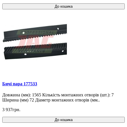
До кошика
Бичі пара 177533
Довжина (мм): 1565 Кількість монтажних отворів (шт.): 7
Ширина (мм) 72 Діаметр монтажних отворів (мм..
3 937грн.
До кошика